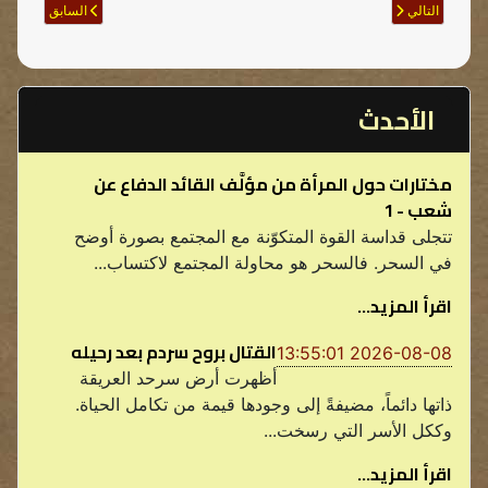
Sonraki makale: حول أنشطة الجيش التركي المحتل في مناطق الدفاع المشروع
Önceki makale: نستذكر القيادي البطل الرفيق جمشيد علي عسكر بإجلال وإحترام
التالي
السابق
الأحدث
مختارات حول المرأة من مؤلَّف القائد الدفاع عن
شعب - 1
تتجلى قداسة القوة المتكوّنة مع المجتمع بصورة أوضح
في السحر. فالسحر هو محاولة المجتمع لاكتساب...
اقرأ المزيد...
القتال بروح سردم بعد رحيله
2026-08-08 13:55:01
أظهرت أرض سرحد العريقة
ذاتها دائماً، مضيفةً إلى وجودها قيمة من تكامل الحياة.
وككل الأسر التي رسخت...
اقرأ المزيد...