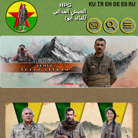
KU
TR
EN
DE
ES
R
HPG
الجيش الفدائي
للقائد آبو!