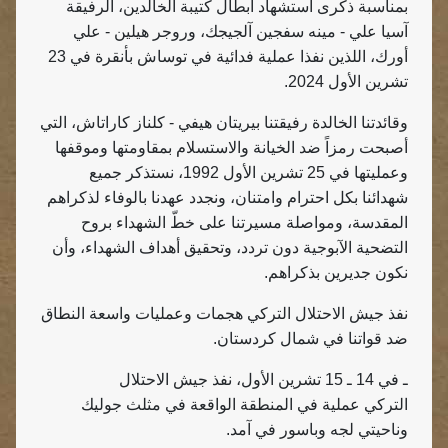
بمناسبة ذكرى استشهاد أبطال كتيبة الخالدين، الرفيقة
آسيا علي - مينه سفجين آلجيجك، وروجر هيلين - علي
أورك، اللذين نفذا عملية فدائية في توساش بأنقرة في 23
تشرين الأول 2024.
وقائدتنا الخالدة رفيقتنا بيريتان هيفي - كلناز كاراتاش، التي
أصبحت رمزاً ضد الخيانة والاستسلام بمقاومتها وموقفها
وعمليتها في 25 تشرين الأول 1992، نستذكر جميع
شهدائنا بكل احترام وامتنان، ونجدد عهدنا بالوفاء لذكراهم
المقدسة، ومواصلة مسيرتنا على خطّ الشهداء بروح
التضحية الآبوجية دون تردد، وتحقيق أهداف الشهداء، وأن
نكون جديرين بذكراهم.
نفذ جيش الاحتلال التركي هجمات وعمليات واسعة النطاق
ضد قواتنا في شمال كردستان.
ـ في 14 ـ 15 تشرين الأول، نفذ جيش الاحتلال
التركي عملية في المنطقة الواقعة في مثلث جوليك
وناحيتي لجه وباسور في آمد.