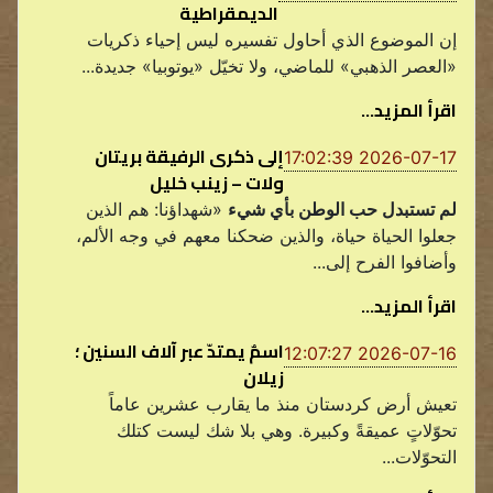
الديمقراطية
إن الموضوع الذي أحاول تفسيره ليس إحياء ذكريات
«العصر الذهبي» للماضي، ولا تخيّل «يوتوبيا» جديدة...
اقرأ المزيد...
إلى ذكرى الرفيقة بريتان
2026-07-17 17:02:39
ولات – زينب خليل
لم تستبدل حب الوطن بأي شيء
«شهداؤنا: هم الذين
جعلوا الحياة حياة، والذين ضحكنا معهم في وجه الألم،
وأضافوا الفرح إلى...
اقرأ المزيد...
اسمٌ يمتدّ عبر آلاف السنين ؛
2026-07-16 12:07:27
زيلان
تعيش أرض كردستان منذ ما يقارب عشرين عاماً
تحوّلاتٍ عميقةً وكبيرة. وهي بلا شك ليست كتلك
التحوّلات...