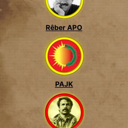
Rêber APO
PAJK