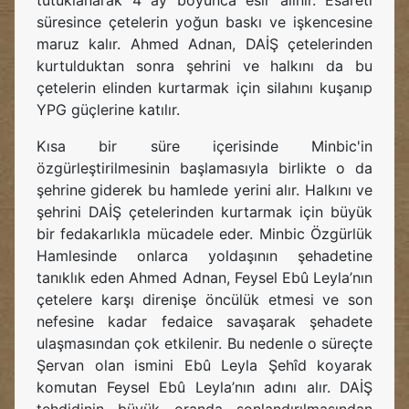
tutuklanarak 4 ay boyunca esir alınır. Esareti
süresince çetelerin yoğun baskı ve işkencesine
maruz kalır. Ahmed Adnan, DAİŞ çetelerinden
kurtulduktan sonra şehrini ve halkını da bu
çetelerin elinden kurtarmak için silahını kuşanıp
YPG güçlerine katılır.
Kısa bir süre içerisinde Minbic'in
özgürleştirilmesinin başlamasıyla birlikte o da
şehrine giderek bu hamlede yerini alır. Halkını ve
şehrini DAİŞ çetelerinden kurtarmak için büyük
bir fedakarlıkla mücadele eder. Minbic Özgürlük
Hamlesinde onlarca yoldaşının şehadetine
tanıklık eden Ahmed Adnan, Feysel Ebû Leyla’nın
çetelere karşı direnişe öncülük etmesi ve son
nefesine kadar fedaice savaşarak şehadete
ulaşmasından çok etkilenir. Bu nedenle o süreçte
Şervan olan ismini Ebû Leyla Şehîd koyarak
komutan Feysel Ebû Leyla’nın adını alır. DAİŞ