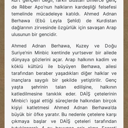
Kürt gençleri değil, farklı ulustan binlerce genç
de Rêber Apo’nun halkların kardeşliği felsefesi
temelinde mücadeleye katıldı. Ahmed Adnan
Berhawa (Ebû Leyla Şehîd) de Kurdistan
dağlarının zirvesinde özgürlük için savaşan Arap
ulusunun bir gencidir.
Ahmed Adnan Berhawa, Kuzey ve Doğu
Suriye’nin Minbic kentinde yurtsever bir ailede
dünyaya gözlerini açar. Arap halkının kadim ve
köklü kültürü ile büyüyen Berhawa, ailesi
tarafından beraber yaşadıkları diğer halklar ve
inançlara saygılı bir şekilde yetiştirilir. Genç
yaşta şehrinin talan edilişine, halkının
katledilmesine tanıklık eder. DAİŞ çetelerinin
Minbic’ı işgal ettiği süreçlerde halkından birçok
kişiyi katletmesi Ahmed Adnan Berhawa’da
büyük bir öfke yaratır. Bu nedenle çetelere karşı
çıkmaya başlar ve DAİŞ çeteleri tarafından