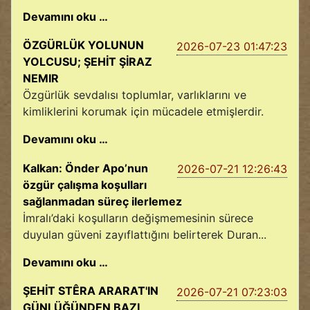
Devamını oku …
ÖZGÜRLÜK YOLUNUN
2026-07-23 01:47:23
YOLCUSU; ŞEHİT ŞİRAZ
NEMIR
Özgürlük sevdalısı toplumlar, varlıklarını ve
kimliklerini korumak için mücadele etmişlerdir.
Devamını oku …
Kalkan: Önder Apo’nun
2026-07-21 12:26:43
özgür çalışma koşulları
sağlanmadan süreç ilerlemez
İmralı’daki koşulların değişmemesinin sürece
duyulan güveni zayıflattığını belirterek Duran...
Devamını oku …
ŞEHİT STÊRA ARARAT'IN
2026-07-21 07:23:03
GÜNLÜĞÜNDEN BAZI