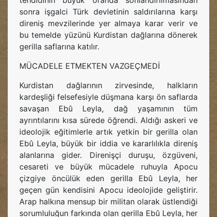
tehdidinin büyük oranda sonlandırılmasından
sonra işgalci Türk devletinin saldırılarına karşı
direniş mevzilerinde yer almaya karar verir ve
bu temelde yüzünü Kurdistan dağlarına dönerek
gerilla saflarına katılır.
MÜCADELE ETMEKTEN VAZGEÇMEDİ
Kurdistan dağlarının zirvesinde, halkların
kardeşliği felsefesiyle düşmana karşı ön saflarda
savaşan Ebû Leyla, dağ yaşamının tüm
ayrıntılarını kısa sürede öğrendi. Aldığı askeri ve
ideolojik eğitimlerle artık yetkin bir gerilla olan
Ebû Leyla, büyük bir iddia ve kararlılıkla direniş
alanlarına gider. Direnişçi duruşu, özgüveni,
cesareti ve büyük mücadele ruhuyla Apocu
çizgiye öncülük eden gerilla Ebû Leyla, her
geçen gün kendisini Apocu ideolojide geliştirir.
Arap halkına mensup bir militan olarak üstlendiği
sorumluluğun farkında olan gerilla Ebû Leyla, her