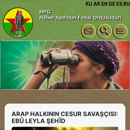
KU
AR
EN
DE
ES
RU
HPG
Rêber Apo'nun Fedai Ordusudur!
ARAP HALKININ CESUR SAVAŞÇISI:
EBÛ LEYLA ŞEHÎD