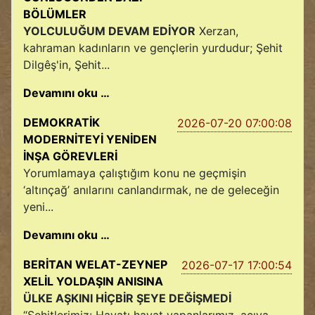
BÖLÜMLER
YOLCULUĞUM DEVAM EDİYOR
Xerzan,
kahraman kadınların ve gençlerin yurdudur; Şehit
Dilgêş'in, Şehit...
Devamını oku …
DEMOKRATİK
2026-07-20 07:00:08
MODERNİTEYİ YENİDEN
İNŞA GÖREVLERİ
Yorumlamaya çalıştığım konu ne geçmişin
‘altınçağ’ anılarını canlandırmak, ne de geleceğin
yeni...
Devamını oku …
BERİTAN WELAT-ZEYNEP
2026-07-17 17:00:54
XELİL YOLDAŞIN ANISINA
ÜLKE AŞKINI HİÇBİR ŞEYE DEĞİŞMEDİ
“Şehitlerimiz: Hayatı hayat yapanlarımız, acıya