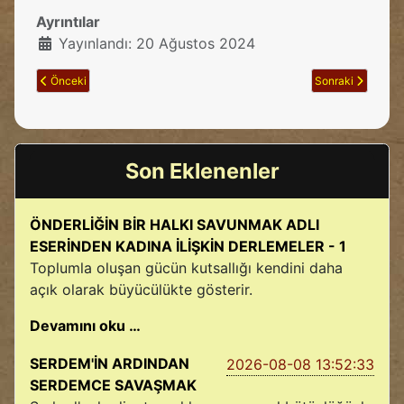
Ayrıntılar
Yayınlandı: 20 Ağustos 2024
Önceki makale: ...ve ALİ;
Sonraki makale: Ş
Önceki
Sonraki
Son Eklenenler
ÖNDERLİĞİN BİR HALKI SAVUNMAK ADLI
ESERİNDEN KADINA İLİŞKİN DERLEMELER - 1
Toplumla oluşan gücün kutsallığı kendini daha
açık olarak büyücülükte gösterir.
Devamını oku …
SERDEM'İN ARDINDAN
2026-08-08 13:52:33
SERDEMCE SAVAŞMAK