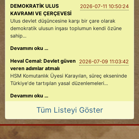
DEMOKRATİK ULUS
2026-07-11 10:50:24
KAVRAMI VE ÇERÇEVESİ
Ulus devlet düşüncesine karşı bir çare olarak
demokratik ulusun inşası toplumun kendi özüne
sahip...
Devamını oku …
Heval Cemal: Devlet güven
2026-07-09 11:03:42
veren adımlar atmalı
HSM Komutanlık Üyesi Karayılan, süreç ekseninde
Türkiye'de tartışılan yasal düzenlemeleri...
Devamını oku …
Tüm Listeyi Göster
2026-07-08 08:02:06