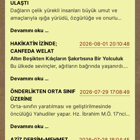
ULAŞTI
Dağların çelik yürekli insanları büyük umut ve
amaçlarıyla ışığa yürüdü, özgürlüğe ve onurlu...
Devamını oku …
HAKİKATİN İZİNDE;
2026-08-01 20:10:48
CANFEDA WELAT
Altın Beşikten Kılıçların Şakırtısına Bir Yolculuk
Bu ülkede sevinçler, ağıtların bağrında yaşanırdı....
Devamını oku …
ÖNDERLİKTEN ORTA SINIF
2026-07-29 17:08:49
ÜZERİNE
Orta-sınıfın yaratılması ve geliştirilmesinde
öncülüğü Yahudiler yapar. Hz. İbrahim M.Ö. 17’nci...
Devamını oku …
AZİZ DERSİM-MEHMET
2026-07-28 18:04:45