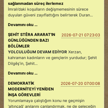
sağlanmadan süreç ilerlemez
İmralı’daki koşulların değişmemesinin sürece
duyulan güveni zayıflattığını belirterek Duran...
Devamını oku …
ŞEHİT STÊRA ARARAT'IN
2026-07-21 07:23:03
GÜNLÜĞÜNDEN BAZI
BÖLÜMLER
YOLCULUĞUM DEVAM EDİYOR
Xerzan,
kahraman kadınların ve gençlerin yurdudur; Şehit
Dilgêş'in, Şehit...
Devamını oku …
DEMOKRATİK
2026-07-20 07:00:08
MODERNİTEYİ YENİDEN
İNŞA GÖREVLERİ
Yorumlamaya çalıştığım konu ne geçmişin
‘altınçağ’ anılarını canlandırmak, ne de geleceğin