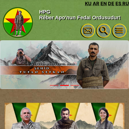
KU
AR
EN
DE
ES
RU
HPG
Rêber Apo'nun Fedai Ordusudur!