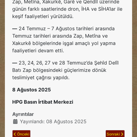
Zap, Metîna, Xakurkê, Garê ve Qendîl üzerinde
günün farklı saatlerinde dron, İHA ve SİHA’lar ile
keşif faaliyetleri yürütüldü.
—
24 Temmuz – 7 Ağustos tarihleri arasında
Temmuz tarihleri arasında Zap, Metîna ve
Xakurkê bölgelerinde işgal amaçlı yol yapma
faaliyetleri devam etti.
—
23, 24, 26, 27 ve 28 Temmuz’da Şehîd Delîl
Batı Zap bölgesindeki güçlerimize dönük
teslimiyet çağrısı yapıldı.
8 Ağustos 2025
HPG Basın İrtibat Merkezi
Ayrıntılar
Yayınlandı: 08 Ağustos 2025
Önceki makale: ŞANLI 15 AĞUSTOS ATILIMI’NIN 41’İNCİ YIL DÖNÜMÜ
Sonraki makale: D
Önceki
Sonraki