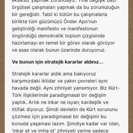
eksiksiz yapmak zorundayız. Yine değişik bazı
örgütsel çalışmaları yapmak da bu zorunluluğun
bir gereğidir. Tabii ki bütün bu çalışmalarla
birlikte tüm gücümüzü Önder Apo’nun
geliştirdiği manifesto ve manifestonun
öngördüğü demokratik toplum çizgisinde
hazırlamayı en temel bir görev olarak görüyor
ve esas olarak bunun üzerinde duruyoruz.
Ve bunun için stratejik kararlar aldınız...
Stratejik kararlar aldık ama bakıyoruz
karşımızdaki iktidar ve yakın çevreleri aynı
havada değil. Aynı zihniyet yansımıyor. Biz Kürt-
Türk ilişkilerinde paradigmasal bir değişim
yaptık. Artık ne inkar ne isyan; kardeşlik ve
ittifak diyoruz. Şimdi devletin de Kürt sorununu
çözmesi için paradigmasal bir değişimi bu
konuda yaşaması lazım. Şimdiye kadar var olan,
‘inkar et ve imha et’ zihniyeti yerine sadece