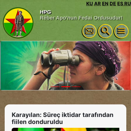
KU
AR
EN
DE
ES
RU
HPG
Rêber Apo'nun Fedai Ordusudur!
Karayılan: Süreç iktidar tarafından
fiilen donduruldu