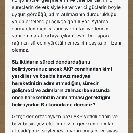
konjonktürel gelişmelerin ve yine bir takım iç
süreçlerin de etkisiyle karar verici güçlerin böyle
uygun gördüğü, adım atılmasının durdurulduğu
ya da ertelendiği açıkça görülüyor. Aylarca
sürdürülen meclis komisyonu faaliyetlerinin
sonucu olarak ortaya çıkan resmi bir rapora
rağmen sürecin yürütülmemesinin başka bir izahı
olamaz.
Siz iktidarın süreci dondurduğunu
belirtiyorsunuz ancak AKP cenahından kimi
yetkililer ve özelde havuz medyası
hareketinizin adım atmadığını, sürecin
gelişmesi ve adımların atılması konusunda
önce hareketinizin adım atması gerektiğini
belirtiyorlar. Bu konuda ne dersiniz?
Gerçekler ortadayken bazı AKP yetkililerinin ve
bazı basın çevrelerinin bizim gereken adımları
atmadığımızı söylemesi, uydurulmuş birer siyasi