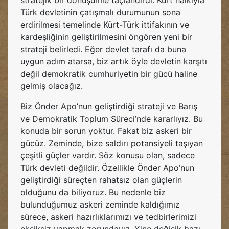
stratejik bir dönüşümle taçlandırdı. Kürt halkıyla
Türk devletinin çatışmalı durumunun sona
erdirilmesi temelinde Kürt-Türk ittifakının ve
kardeşliğinin geliştirilmesini öngören yeni bir
strateji belirledi. Eğer devlet tarafı da buna
uygun adım atarsa, biz artık öyle devletin karşıtı
değil demokratik cumhuriyetin bir gücü haline
gelmiş olacağız.
Biz Önder Apo’nun geliştirdiği strateji ve Barış
ve Demokratik Toplum Süreci’nde kararlıyız. Bu
konuda bir sorun yoktur. Fakat biz askeri bir
gücüz. Zeminde, bize saldırı potansiyeli taşıyan
çeşitli güçler vardır. Söz konusu olan, sadece
Türk devleti değildir. Özellikle Önder Apo’nun
geliştirdiği süreçten rahatsız olan güçlerin
olduğunu da biliyoruz. Bu nedenle biz
bulunduğumuz askeri zeminde kaldığımız
sürece, askeri hazırlıklarımızı ve tedbirlerimizi