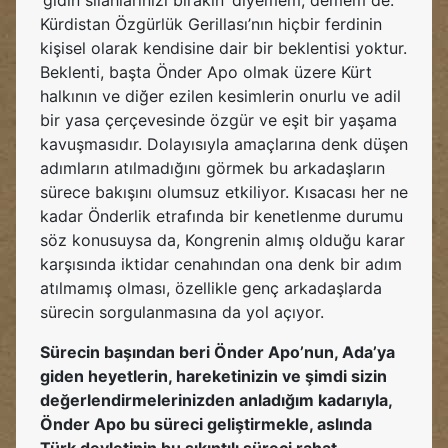
‘gidin silahlarınızı bırakın’ diyemem; demem de.
Kürdistan Özgürlük Gerillası’nın hiçbir ferdinin
kişisel olarak kendisine dair bir beklentisi yoktur.
Beklenti, başta Önder Apo olmak üzere Kürt
halkının ve diğer ezilen kesimlerin onurlu ve adil
bir yasa çerçevesinde özgür ve eşit bir yaşama
kavuşmasıdır. Dolayısıyla amaçlarına denk düşen
adımların atılmadığını görmek bu arkadaşların
sürece bakışını olumsuz etkiliyor. Kısacası her ne
kadar Önderlik etrafında bir kenetlenme durumu
söz konusuysa da, Kongrenin almış olduğu karar
karşısında iktidar cenahından ona denk bir adım
atılmamış olması, özellikle genç arkadaşlarda
sürecin sorgulanmasına da yol açıyor.
Sürecin başından beri Önder Apo’nun, Ada’ya
giden heyetlerin, hareketinizin ve şimdi sizin
değerlendirmelerinizden anladığım kadarıyla,
Önder Apo bu süreci geliştirmekle, aslında