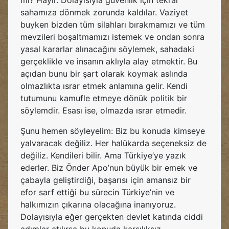
mi? Hayır. Dolayısıyla güvenlik için tekrar
sahamıza dönmek zorunda kaldılar. Vaziyet
buyken bizden tüm silahları bırakmamızı ve tüm
mevzileri boşaltmamızı istemek ve ondan sonra
yasal kararlar alınacağını söylemek, sahadaki
gerçeklikle ve insanın aklıyla alay etmektir. Bu
açıdan bunu bir şart olarak koymak aslında
olmazlıkta ısrar etmek anlamına gelir. Kendi
tutumunu kamufle etmeye dönük politik bir
söylemdir. Esası ise, olmazda ısrar etmedir.
Şunu hemen söyleyelim: Biz bu konuda kimseye
yalvaracak değiliz. Her halükarda seçeneksiz de
değiliz. Kendileri bilir. Ama Türkiye’ye yazık
ederler. Biz Önder Apo’nun büyük bir emek ve
çabayla geliştirdiği, başarısı için amansız bir
efor sarf ettiği bu sürecin Türkiye’nin ve
halkımızın çıkarına olacağına inanıyoruz.
Dolayısıyla eğer gerçekten devlet katında ciddi