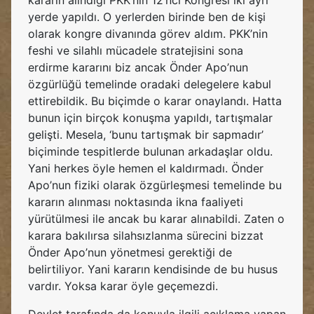
kararın alındığı PKK’nin 12’nci Kongresi iki ayrı
yerde yapıldı. O yerlerden birinde ben de kişi
olarak kongre divanında görev aldım. PKK’nin
feshi ve silahlı mücadele stratejisini sona
erdirme kararını biz ancak Önder Apo’nun
özgürlüğü temelinde oradaki delegelere kabul
ettirebildik. Bu biçimde o karar onaylandı. Hatta
bunun için birçok konuşma yapıldı, tartışmalar
gelişti. Mesela, ‘bunu tartışmak bir sapmadır’
biçiminde tespitlerde bulunan arkadaşlar oldu.
Yani herkes öyle hemen el kaldırmadı. Önder
Apo’nun fiziki olarak özgürleşmesi temelinde bu
kararın alınması noktasında ikna faaliyeti
yürütülmesi ile ancak bu karar alınabildi. Zaten o
karara bakılırsa silahsızlanma sürecini bizzat
Önder Apo’nun yönetmesi gerektiği de
belirtiliyor. Yani kararın kendisinde de bu husus
vardır. Yoksa karar öyle geçemezdi.