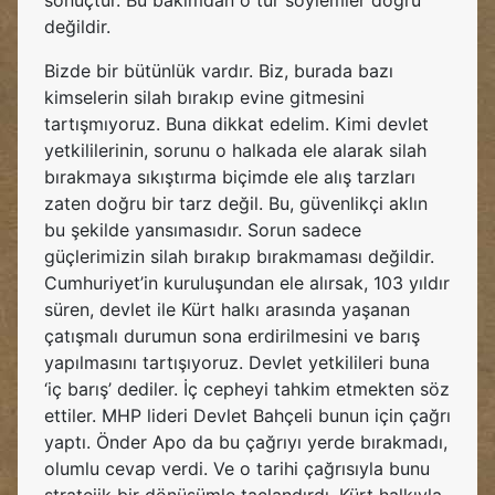
sonuçtur. Bu bakımdan o tür söylemler doğru
değildir.
Bizde bir bütünlük vardır. Biz, burada bazı
kimselerin silah bırakıp evine gitmesini
tartışmıyoruz. Buna dikkat edelim. Kimi devlet
yetkililerinin, sorunu o halkada ele alarak silah
bırakmaya sıkıştırma biçimde ele alış tarzları
zaten doğru bir tarz değil. Bu, güvenlikçi aklın
bu şekilde yansımasıdır. Sorun sadece
güçlerimizin silah bırakıp bırakmaması değildir.
Cumhuriyet’in kuruluşundan ele alırsak, 103 yıldır
süren, devlet ile Kürt halkı arasında yaşanan
çatışmalı durumun sona erdirilmesini ve barış
yapılmasını tartışıyoruz. Devlet yetkilileri buna
‘iç barış’ dediler. İç cepheyi tahkim etmekten söz
ettiler. MHP lideri Devlet Bahçeli bunun için çağrı
yaptı. Önder Apo da bu çağrıyı yerde bırakmadı,
olumlu cevap verdi. Ve o tarihi çağrısıyla bunu