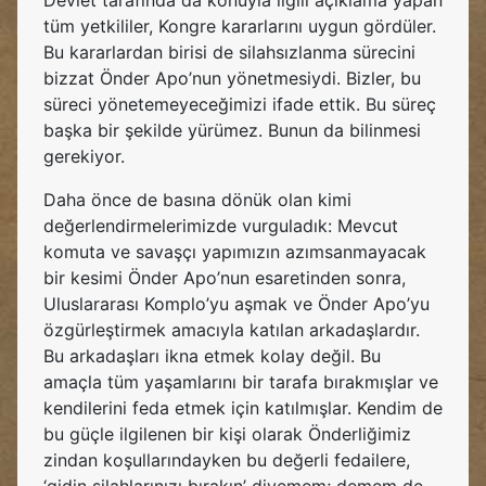
Devlet tarafında da konuyla ilgili açıklama yapan
tüm yetkililer, Kongre kararlarını uygun gördüler.
Bu kararlardan birisi de silahsızlanma sürecini
bizzat Önder Apo’nun yönetmesiydi. Bizler, bu
süreci yönetemeyeceğimizi ifade ettik. Bu süreç
başka bir şekilde yürümez. Bunun da bilinmesi
gerekiyor.
Daha önce de basına dönük olan kimi
değerlendirmelerimizde vurguladık: Mevcut
komuta ve savaşçı yapımızın azımsanmayacak
bir kesimi Önder Apo’nun esaretinden sonra,
Uluslararası Komplo’yu aşmak ve Önder Apo’yu
özgürleştirmek amacıyla katılan arkadaşlardır.
Bu arkadaşları ikna etmek kolay değil. Bu
amaçla tüm yaşamlarını bir tarafa bırakmışlar ve
kendilerini feda etmek için katılmışlar. Kendim de
bu güçle ilgilenen bir kişi olarak Önderliğimiz
zindan koşullarındayken bu değerli fedailere,