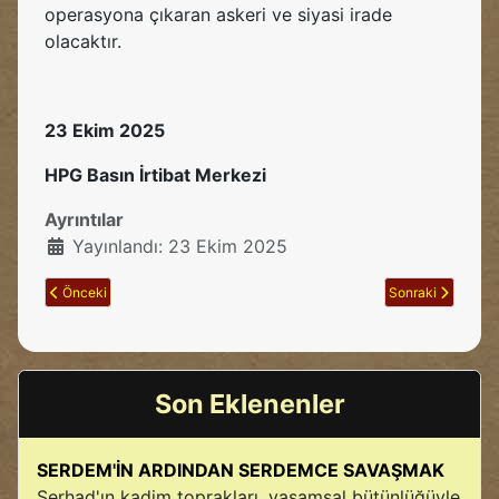
operasyona çıkaran askeri ve siyasi irade
olacaktır.
23 Ekim 2025
HPG Basın İrtibat Merkezi
Ayrıntılar
Yayınlandı: 23 Ekim 2025
Önceki makale: 2018 Yılı Mücadele Şehitlerimizi Saygıyla Anıyoruz
Sonraki makale: S
Önceki
Sonraki
Son Eklenenler
SERDEM'İN ARDINDAN SERDEMCE SAVAŞMAK
Serhad'ın kadim toprakları, yaşamsal bütünlüğüyle