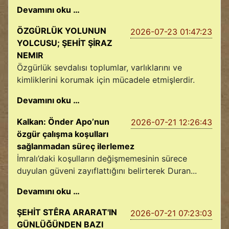
Devamını oku …
ÖZGÜRLÜK YOLUNUN
2026-07-23 01:47:23
YOLCUSU; ŞEHİT ŞİRAZ
NEMIR
Özgürlük sevdalısı toplumlar, varlıklarını ve
kimliklerini korumak için mücadele etmişlerdir.
Devamını oku …
Kalkan: Önder Apo’nun
2026-07-21 12:26:43
özgür çalışma koşulları
sağlanmadan süreç ilerlemez
İmralı’daki koşulların değişmemesinin sürece
duyulan güveni zayıflattığını belirterek Duran...
Devamını oku …
ŞEHİT STÊRA ARARAT'IN
2026-07-21 07:23:03
GÜNLÜĞÜNDEN BAZI