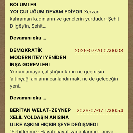
BÖLÜMLER
YOLCULUĞUM DEVAM EDİYOR
Xerzan,
kahraman kadınların ve gençlerin yurdudur; Şehit
Dilgêş'in, Şehit...
Devamını oku …
DEMOKRATİK
2026-07-20 07:00:08
MODERNİTEYİ YENİDEN
İNŞA GÖREVLERİ
Yorumlamaya çalıştığım konu ne geçmişin
‘altınçağ’ anılarını canlandırmak, ne de geleceğin
yeni...
Devamını oku …
BERİTAN WELAT-ZEYNEP
2026-07-17 17:00:54
XELİL YOLDAŞIN ANISINA
ÜLKE AŞKINI HİÇBİR ŞEYE DEĞİŞMEDİ
“Şehitlerimiz: Hayatı hayat yapanlarımız, acıya