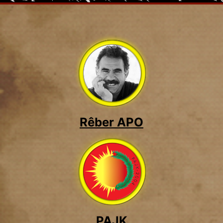
Rêber APO
PAJK