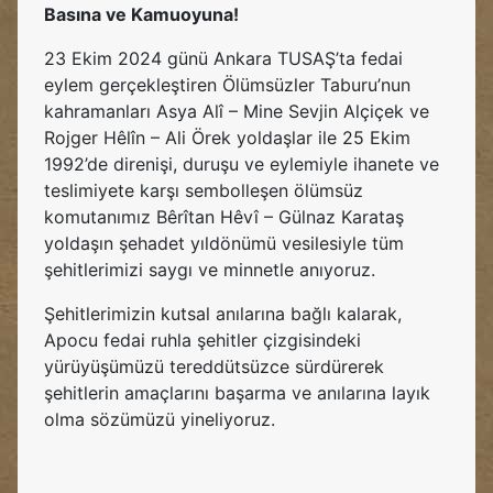
Basına ve Kamuoyuna!
23 Ekim 2024 günü Ankara TUSAŞ’ta fedai
eylem gerçekleştiren Ölümsüzler Taburu’nun
kahramanları Asya Alî – Mine Sevjin Alçiçek ve
Rojger Hêlîn – Ali Örek yoldaşlar ile 25 Ekim
1992’de direnişi, duruşu ve eylemiyle ihanete ve
teslimiyete karşı sembolleşen ölümsüz
komutanımız Bêrîtan Hêvî – Gülnaz Karataş
yoldaşın şehadet yıldönümü vesilesiyle tüm
şehitlerimizi saygı ve minnetle anıyoruz.
Şehitlerimizin kutsal anılarına bağlı kalarak,
Apocu fedai ruhla şehitler çizgisindeki
yürüyüşümüzü tereddütsüzce sürdürerek
şehitlerin amaçlarını başarma ve anılarına layık
olma sözümüzü yineliyoruz.