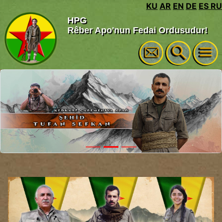
KU
AR
EN
DE
ES
RU
HPG
Rêber Apo'nun Fedai Ordusudur!