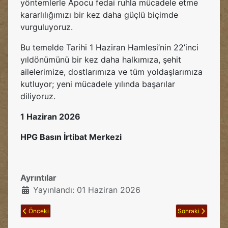
yöntemlerle Apocu fedai ruhla mücadele etme
kararlılığımızı bir kez daha güçlü biçimde
vurguluyoruz.
Bu temelde Tarihi 1 Haziran Hamlesi’nin 22’inci
yıldönümünü bir kez daha halkımıza, şehit
ailelerimize, dostlarımıza ve tüm yoldaşlarımıza
kutluyor; yeni mücadele yılında başarılar
diliyoruz.
1 Haziran 2026
HPG Basın İrtibat Merkezi
Ayrıntılar
Yayınlandı: 01 Haziran 2026
Önceki makale: Heqî Karer Yoldaşımız İran Güçlerinin Saldırısında Şehad
Sonraki makale: 
Önceki
Sonraki