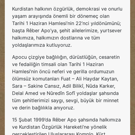
Kurdistan halkının özgürlük, demokrasi ve onurlu
yaşam arayışında önemli bir dönemeç olan
Tarihi 1 Haziran Hamlesi’nin 22’nci yıldönümünü;
başta Rêber Apo’ya, şehit ailelerimize, yurtsever
halkımıza, halkımızın dostlarına ve tüm
yoldaşlarımıza kutluyoruz.
Apocu çizgiye bağlılığın, dürüstlüğün, cesaretin
ve fedailiğin timsali olan Tarihi 1 Haziran
Hamlesi’nin öncü neferi ve gerilla ordumuzun
ölümsüz komutanları Fuat – Ali Haydar Kaytan,
Sara – Sakine Cansız, Adil Bilikî, Nûda Karker,
Delal Amed ve Nûredîn Sofî yoldaşlar şahsında
tüm şehitlerimizi saygı, sevgi, büyük bir minnet
ve derin bağlılıkla anıyoruz.
15 Şubat 1999’da Rêber Apo şahsında halkımıza
ve Kurdistan Özgürlük Hareketi’ne yönelik
gerçekleştirilen Uluslararası Komplo, Kürt