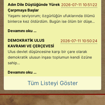
Adın Dile Düştüğünde Yürek
2026-07-11 10:51:22
Çarpmaya Başlar
Yaşamı seviyorum; özgürlüğün ufuklarında ölümü
binlerce kez öldürdüm. Bugün ise ölüm bir düşe...
Devamını oku …
DEMOKRATİK ULUS
2026-07-11 10:50:24
KAVRAMI VE ÇERÇEVESİ
Ulus devlet düşüncesine karşı bir çare olarak
demokratik ulusun inşası toplumun kendi özüne
sahip...
Devamını oku …
Tüm Listeyi Göster
2026-07-09 11:03:42