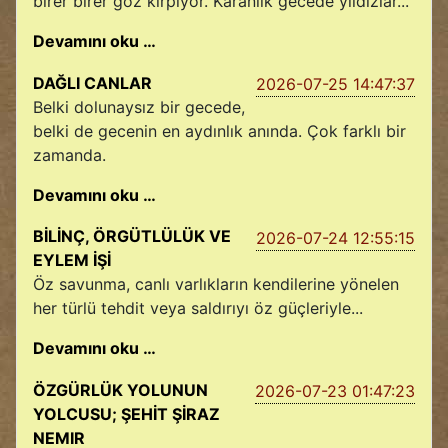
birer birer göz kırpıyor. Karanlık gecede yıldızlar...
Devamını oku …
DAĞLI CANLAR
2026-07-25 14:47:37
Belki dolunaysız bir gecede,
belki de gecenin en aydınlık anında. Çok farklı bir
zamanda.
Devamını oku …
BİLİNÇ, ÖRGÜTLÜLÜK VE
2026-07-24 12:55:15
EYLEM İŞİ
Öz savunma, canlı varlıkların kendilerine yönelen
her türlü tehdit veya saldırıyı öz güçleriyle...
Devamını oku …
ÖZGÜRLÜK YOLUNUN
2026-07-23 01:47:23
YOLCUSU; ŞEHİT ŞİRAZ
NEMIR