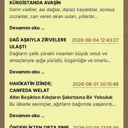
KÜRDİSTANDA AVAŞİN
Derin vadiler, asi dağlar, dipsiz kayalıklar, sonsuz
zozanlar, can veren akan suları, yıllardır...
Devamını oku …
DAĞ AŞKIYLA ZİRVELERE
2026-08-04 12:43:27
ULAŞTI
Dağların çelik yürekli insanları büyük umut ve
amaçlarıyla ışığa yürüdü, özgürlüğe ve onurlu...
Devamını oku …
HAKİKATİN İZİNDE;
2026-08-01 20:10:48
CANFEDA WELAT
Altın Beşikten Kılıçların Şakırtısına Bir Yolculuk
Bu ülkede sevinçler, ağıtların bağrında yaşanırdı....
Devamını oku …
ÖNDERLİKTEN ORTA SINIF
2026-07-29 17:08:49