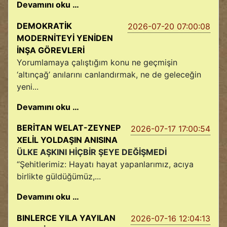
Devamını oku …
DEMOKRATİK
2026-07-20 07:00:08
MODERNİTEYİ YENİDEN
İNŞA GÖREVLERİ
Yorumlamaya çalıştığım konu ne geçmişin
‘altınçağ’ anılarını canlandırmak, ne de geleceğin
yeni...
Devamını oku …
BERİTAN WELAT-ZEYNEP
2026-07-17 17:00:54
XELİL YOLDAŞIN ANISINA
ÜLKE AŞKINI HİÇBİR ŞEYE DEĞİŞMEDİ
“Şehitlerimiz: Hayatı hayat yapanlarımız, acıya
birlikte güldüğümüz,...
Devamını oku …
BINLERCE YILA YAYILAN
2026-07-16 12:04:13