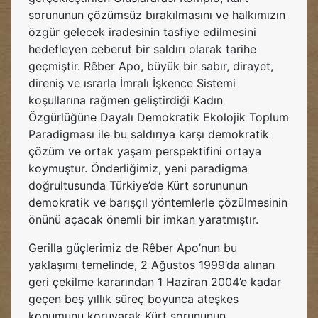
sorununun çözümsüz bırakılmasını ve halkımızın
özgür gelecek iradesinin tasfiye edilmesini
hedefleyen ceberut bir saldırı olarak tarihe
geçmiştir. Rêber Apo, büyük bir sabır, dirayet,
direniş ve ısrarla İmralı İşkence Sistemi
koşullarına rağmen geliştirdiği Kadın
Özgürlüğüne Dayalı Demokratik Ekolojik Toplum
Paradigması ile bu saldırıya karşı demokratik
çözüm ve ortak yaşam perspektifini ortaya
koymuştur. Önderliğimiz, yeni paradigma
doğrultusunda Türkiye’de Kürt sorununun
demokratik ve barışçıl yöntemlerle çözülmesinin
önünü açacak önemli bir imkan yaratmıştır.
Gerilla güçlerimiz de Rêber Apo’nun bu
yaklaşımı temelinde, 2 Ağustos 1999’da alınan
geri çekilme kararından 1 Haziran 2004’e kadar
geçen beş yıllık süreç boyunca ateşkes
konumunu koruyarak Kürt sorununun