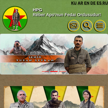
KU
AR
EN
DE
ES
RU
HPG
Rêber Apo'nun Fedai Ordusudur!