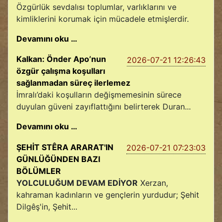
Özgürlük sevdalısı toplumlar, varlıklarını ve
kimliklerini korumak için mücadele etmişlerdir.
Devamını oku …
Kalkan: Önder Apo’nun
2026-07-21 12:26:43
özgür çalışma koşulları
sağlanmadan süreç ilerlemez
İmralı’daki koşulların değişmemesinin sürece
duyulan güveni zayıflattığını belirterek Duran...
Devamını oku …
ŞEHİT STÊRA ARARAT'IN
2026-07-21 07:23:03
GÜNLÜĞÜNDEN BAZI
BÖLÜMLER
YOLCULUĞUM DEVAM EDİYOR
Xerzan,
kahraman kadınların ve gençlerin yurdudur; Şehit
Dilgêş'in, Şehit...