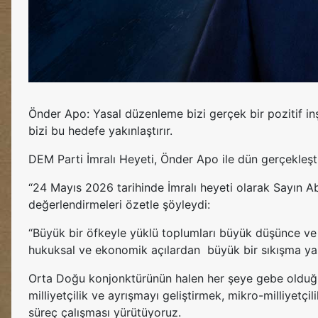
Önder Apo: Yasal düzenleme bizi gerçek bir pozitif in
bizi bu hedefe yakınlaştırır.
DEM Parti İmralı Heyeti, Önder Apo ile dün gerçekleşti
“24 Mayıs 2026 tarihinde İmralı heyeti olarak Sayın A
değerlendirmeleri özetle şöyleydi:
“Büyük bir öfkeyle yüklü toplumları büyük düşünce ve
hukuksal ve ekonomik açılardan büyük bir sıkışma yaşı
Orta Doğu konjonktürünün halen her şeye gebe olduğun
milliyetçilik ve ayrışmayı geliştirmek, mikro-milliyetç
süreç çalışması yürütüyoruz.