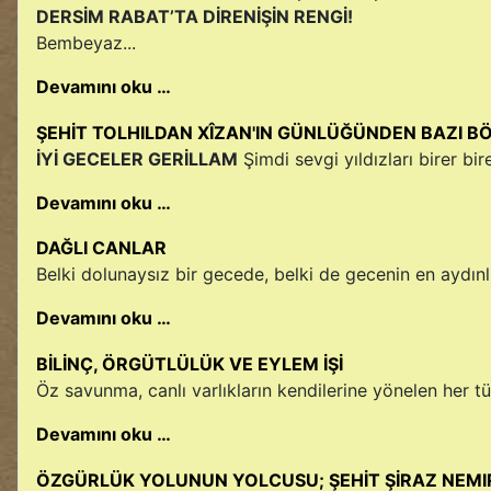
DERSİM RABAT’TA DİREN
Bembeyaz...
Devamını oku …
ŞEHİT TOLHILDAN XÎZAN'IN GÜNLÜĞÜNDEN BAZI 
İYİ GECELER GERİLLAM
Şimdi sevgi yıldızları birer bir
Devamını oku …
DAĞLI CANLAR
Belki dolunaysız bir gecede, belki de gecenin en aydınl
Devamını oku …
BİLİNÇ, ÖRGÜTLÜLÜK VE EYLEM İŞİ
Öz savunma, canlı varlıkların kendilerine yönelen her türl
Devamını oku …
ÖZGÜRLÜK YOLUNUN YOLCUSU; ŞEHİT ŞİRAZ NEMI