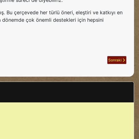
tirme süreci de diyebiliriz.
. Bu çerçevede her türlü öneri, eleştiri ve katkıyı en
n dönemde çok önemli destekleri için hepsini
Sonraki makale: R
Sonraki