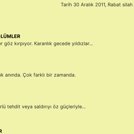
İŞİN RENGİ!
Tarih 30 Aralık 2011, Rabat silah
BÖLÜMLER
er göz kırpıyor. Karanlık gecede yıldızlar...
ık anında. Çok farklı bir zamanda.
ü tehdit veya saldırıyı öz güçleriyle...
R