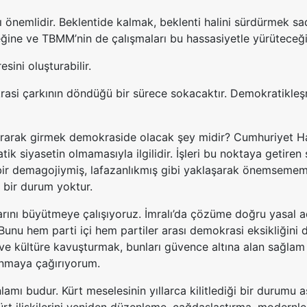
ı önemlidir. Beklentide kalmak, beklenti halini sürdürmek s
ceğine ve TBMM’nin de çalışmaları bu hassasiyetle yürüteceğ
ini oluşturabilir.
asi çarkının döndüğü bir sürece sokacaktır. Demokratikleşme
 kırarak girmek demokraside olacak şey midir? Cumhuriyet H
ik siyasetin olmamasıyla ilgilidir. İşleri bu noktaya getir
 bir demagojiymiş, lafazanlıkmış gibi yaklaşarak önemsemem
n bir durum yoktur.
rını büyütmeye çalışıyoruz. İmralı’da çözüme doğru yasal a
unu hem parti içi hem partiler arası demokrasi eksikliğini
e ve kültüre kavuşturmak, bunları güvence altına alan sağla
unmaya çağırıyorum.
mı budur. Kürt meselesinin yıllarca kilitlediği bir durumu 