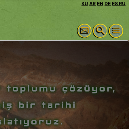
KU
AR
EN
DE
ES
RU