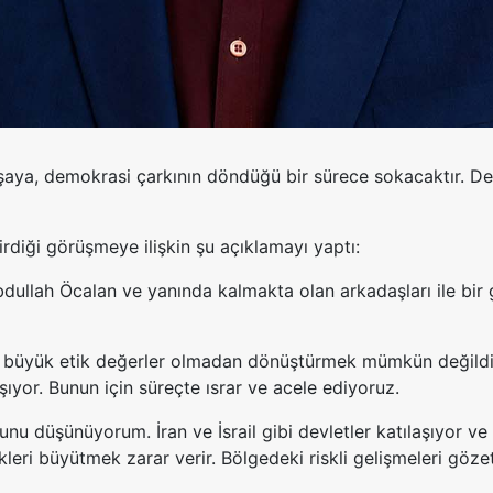
şaya, demokrasi çarkının döndüğü bir sürece sokacaktır. Dem
rdiği görüşmeye ilişkin şu açıklamayı yaptı:
bdullah Öcalan ve yanında kalmakta olan arkadaşları ile bi
 büyük etik değerler olmadan dönüştürmek mümkün değildir.
yor. Bunun için süreçte ısrar ve acele ediyoruz.
u düşünüyorum. İran ve İsrail gibi devletler katılaşıyor ve
ilikleri büyütmek zarar verir. Bölgedeki riskli gelişmeleri gö