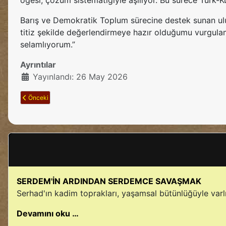
öğesi, çözüm sistematiğiyle aşılıyor. Bu sürece Türk-K
Barış ve Demokratik Toplum sürecine destek sunan ulusl
titiz şekilde değerlendirmeye hazır olduğumu vurgulam
selamlıyorum.”
Ayrıntılar
Yayınlandı: 26 May 2026
Önceki makale: Zîlan Yaşam Manifestomuzdur
Önceki
SERDEM'İN ARDINDAN SERDEMCE SAVAŞMAK
Serhad'ın kadim toprakları, yaşamsal bütünlüğüyle varlı
Devamını oku …