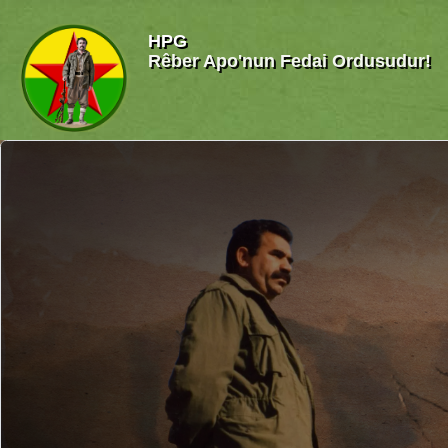
HPG
Rêber Apo'nun Fedai Ordusudur!