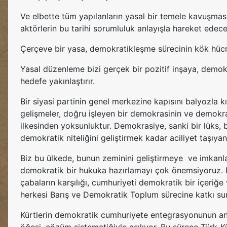
Ve elbette tüm yapılanların yasal bir temele kavuşmas
aktörlerin bu tarihi sorumluluk anlayışla hareket ede
Çerçeve bir yasa, demokratikleşme sürecinin kök hücres
Yasal düzenleme bizi gerçek bir pozitif inşaya, demokr
hedefe yakınlaştırır.
Bir siyasi partinin genel merkezine kapısını balyozla
gelişmeler, doğru işleyen bir demokrasinin ve demokrat
ilkesinden yoksunluktur. Demokrasiye, sanki bir lüks,
demokratik niteliğini geliştirmek kadar aciliyet taşıya
Biz bu ülkede, bunun zeminini geliştirmeye ve imkanla
demokratik bir hukuka hazırlamayı çok önemsiyoruz. B
çabaların karşılığı, cumhuriyeti demokratik bir içeriğ
herkesi Barış ve Demokratik Toplum sürecine katkı s
Kürtlerin demokratik cumhuriyete entegrasyonunun anla