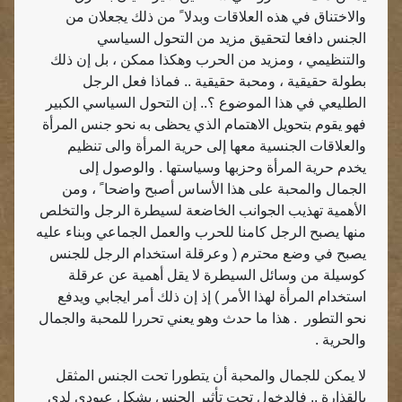
والاختناق في هذه العلاقات وبدلا ً من ذلك يجعلان من
الجنس دافعا لتحقيق مزيد من التحول السياسي
والتنظيمي ، ومزيد من الحرب وهكذا ممكن ، بل إن ذلك
بطولة حقيقية ، ومحبة حقيقية .. فماذا فعل الرجل
الطليعي في هذا الموضوع ؟.. إن التحول السياسي الكبير
فهو يقوم بتحويل الاهتمام الذي يحظى به نحو جنس المرأة
والعلاقات الجنسية معها إلى حرية المرأة والى تنظيم
يخدم حرية المرأة وحزبها وسياستها . والوصول إلى
الجمال والمحبة على هذا الأساس أصبح واضحا ً ، ومن
الأهمية تهذيب الجوانب الخاضعة لسيطرة الرجل والتخلص
منها يصبح الرجل كامنا للحرب والعمل الجماعي وبناء عليه
يصبح في وضع محترم ( وعرقلة استخدام الرجل للجنس
كوسيلة من وسائل السيطرة لا يقل أهمية عن عرقلة
استخدام المرأة لهذا الأمر ) إذ إن ذلك أمر ايجابي ويدفع
نحو التطور
. هذا ما حدث وهو يعني تحررا للمحبة والجمال
والحرية .
لا يمكن للجمال والمحبة أن يتطورا تحت الجنس المثقل
بالقذارة .. فالدخول تحت تأثير الجنس بشكل عبودي لدى