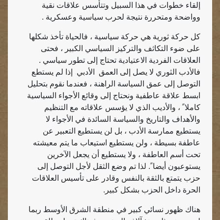
إلقاء خطوات في هذا السبيل وتتأسس علاقات نقية
وواضحة ومتحررة نتيجة لحرب سياسية وعسكرية .
كل حركة ثورية هي حركة سياسية ، فالحياة تأخذ شكلها
على ضوء التكاثف والتركيز السياسي الكبير ، فحتى
العلاقات الفردية الاعتيادية تحتاج إلى تطور سياسي .
فالأدب الثوري لا يصل إلى العمق
الأدبي
إذا لم يستطع
التوصل إلى عمق السياسة الراهنة ، فعندما نقوم بتحليل
ابسط علاقة عاطفية ونحتاج إلى وقائع الأجواء السياسية
كاملا ً ، والأديب الذي لا يؤسس علاقاته مع التنظيم
والأهداف والتاريخ والسياسة السائدة في الأجواء لا
يستطيع ممارسة الأدب ، بل لن يستطيع التعبير عن
عاطفة بسيطة ، ولن يستطيع استيعاب ما يتم معيشته
تحت أسم العاطفة ، ولا يستطيع أن يجعل الآخرين
يستوعبون أيضا ً. لذا تم وضع الثقل لأجل التوصل إلى
حزب يتمتع بالثقة بالنفس وقادر على تأسيس العلاقات
الحرة داخل الحزب بشكل كبير.
هناك ظهور نسائي كبير في منطقة الشرق الأوسط ربما