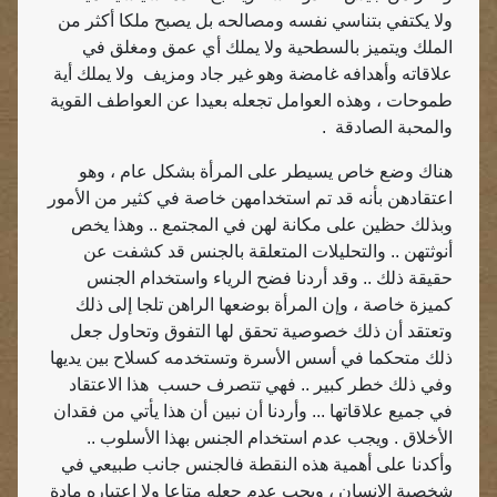
ولا يكتفي بتناسي نفسه ومصالحه بل يصبح ملكا أكثر من
الملك ويتميز بالسطحية ولا يملك أي عمق ومغلق في
علاقاته وأهدافه غامضة وهو غير جاد ومزيف
ولا يملك أية
طموحات ، وهذه العوامل تجعله بعيدا عن العواطف القوية
والمحبة الصادقة
.
هناك وضع خاص يسيطر على المرأة بشكل عام ، وهو
اعتقادهن بأنه قد تم استخدامهن خاصة في كثير من الأمور
وبذلك حظين على مكانة لهن في المجتمع .. وهذا يخص
أنوثتهن .. والتحليلات المتعلقة بالجنس قد كشفت عن
حقيقة ذلك .. وقد أردنا فضح الرياء واستخدام الجنس
كميزة خاصة ، وإن المرأة بوضعها الراهن تلجا إلى ذلك
وتعتقد أن ذلك خصوصية تحقق لها التفوق وتحاول جعل
ذلك متحكما في أسس الأسرة وتستخدمه كسلاح بين يديها
وفي ذلك خطر كبير .. فهي تتصرف حسب
هذا الاعتقاد
في جميع علاقاتها ... وأردنا أن نبين أن هذا يأتي من فقدان
الأخلاق . ويجب عدم استخدام الجنس بهذا الأسلوب ..
وأكدنا على أهمية هذه النقطة فالجنس جانب طبيعي في
شخصية الإنسان ، ويجب عدم جعله متاعا ولا اعتباره مادة