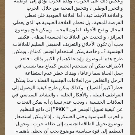
وعكس ذلك على الحرب ، وهذه الحرب تؤدي إلى الوطنية
والتحرر الوطني ، وتتحقق المحبة من خلال
الحرب
والعلاقة الاجتماعية ، أما العلاقة العبودية فلن تعطي
الفرصة للمحبة ، بل تحطم العلاقة العبودية هو الذي يعطي
المجال ويفتح الأجواء
لتكون المحبة . ويمكن فتح موضوع
الغرائز ، والتحدث عن العلاقات الجنسية الفظة .. فكيف
يجب أن تكون الأخلاق والتعريف الحقيقي السليم للعلاقات
الجنسية ؟.. وخاصة يمكن استخدام الجنس كمتاع ، ويمكن
طرح هذه الموضوع
وإبداء الاهتمام الكبير بذلك .. فاحد
الأطراف يمكن أن يستخدم الجنس كمتاع مما يتسبب في
جعل الحياة سما زعافا ، وهناك خطر عدم استطاعة
الرجل والتخلص من العلاقات الجنسية الفظة ، مما يشكل
خطرا ًكبيراً للضياع . وكذلك يمكن طرح كيفية الوصول إلى
العواطف النبيلة ، والأفكار الجلية
، والنشاط السياسي في
العلاقات الجنسية
، ويجب عدم نسيان أنه يمكن التحدث
PKK
عن كيفية تحويل الجنس في
"
"
إلى دافع للتنظيم
والحرب السياسية وحتى العسكرية
، إذ لا يمكن استصغار
موضوع تحويل الطاقة الجنسية إلى طاقة حرب . وتحويل
التنظيم إلى قوة سياسية موضوع يجب أن يحظى باهتمام