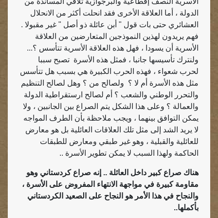
الأسرية النصف إقطاعية والبرجوازية تلاقي المساندة من
الدولة ، أما العلاقة الأخرى فقد انحلت أكثر من الانحلال
العشائري حتى بات قول " أبن عائلة ذو أصل " غير مقبولا .
فهم يريدون لهذين النموذجين المتعارضين من العلاقة
الأسرية أن يسودا ، فهل هذه العلاقة الأسرية تتأسس ؟...
ولنترك تأسيسها جانبا ، فمثل هذه الأسرة
تصبح سببا
لحرب شعواء ، فهذه الحرب الكبيرة هي بسبب هل تتأسس
مثل هذه الأسرة أم لا ؟
ولصالح من ؟ وهل لصالح التنظيم
والتحرر الوطني والشعب ؟ أم لصالح ارستقراطية الدولة
والعمالة ؟ وعلى هذا الشكل يتم الصراع بين الجانبين ، ولا
يمكن التوافق بينهما ، ويجب ملاحظة بأن الطرف المواجه
لا يريد الشد إلى مثل تلك العلاقات العائلية بل هو معارض
للعائلية والقبلية ، وهو غير طبقي ومعارض للطبقات
الحاكمة ولهذا السبب لا يمكن تطوير الأسرة ..
هناك صراع كبير داخل العائلة .. إنه صراع كردستاني وهو
مقاومة كبيرة في مواجهة الانتهاء المفروض على الأسرة ،
والنجاح في هذا الأمر هو النجاح على الصعيد الكردستاني
بأكملها..