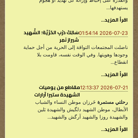
يستهدفها...
اقرأ المزيد...
سَالِكُ دَرْبِ الحُرِّيَّة؛ الشَّهيد
2026-07-23 01:54:14
شيراز نَمِر
ناضلت المجتمعات التواقة إلى الحرية من أجل حماية
وجودها وهويتها. وفي الوقت نفسه، قاومت بلا
انقطاع...
اقرأ المزيد...
مقاطع من يوميات
2026-07-21 12:13:37
الشهيدة ستيرا آرارات
رحلتي مستمرة
خَرزان موطن النساء والشباب
الأبطال، موطن الشهيد دلگيش والشهيدة بَلين
والشهيدة روزا والشهيد آرگش والشهيد...
اقرأ المزيد...