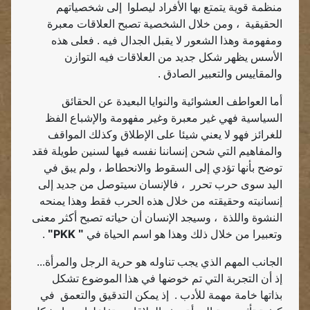
منظمة قوية يتمتع بها الأفراد ليصلوا
إلى شخصياتهم
الحقيقية
، ومن خلال الشخصية تصبح العلاقات معبرة
ومفهومة وهذا الشعور لا يقبل الجدال فيه . فعلى هذه
الأسس يظهر شكل جديد من العلاقات فيه التوازن
والمقاييس والتعبير الصادق .
أما العواطف العشوائية والنوايا البعيدة عن الحقائق
السياسية فهي غير معبرة وغير مفهومة والإشباع الفظ
للغرائز فهو لا يعني شيئا على الإطلاق وكذلك المواقف
والمفاهيم التي شحن إنساننا نفسه فيها لسنين طويلة فقد
توضح بأنها تؤدي إلى السقوط والانحطاط ، ولم يبق في
اليد سوى حرب تحرر
، فالإنسان سيتوصل من جديد إلى
إنسانيته وحقيقته من خلال هذه الحرب فقط وهذا يمنحه
النشوة واللذة
، وسيجد الإنسان أن حياته تصبح أكثر معنى
PKK
وتعبيرا من خلال ذلك وهذا هو اسم الحياة في
"
"
.
الجانب المهم الذي يجب تناوله هو حرية الرجل والمرأة...
إذ أن التجربة التي تم خوضها في هذا الموضوع تشكل
بذاتها خامة مهمة للأدب .
إذ يمكن التدقيق والتعمق
في