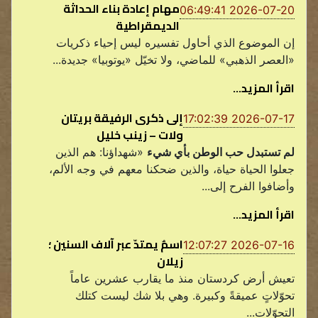
مهام إعادة بناء الحداثة
2026-07-20 06:49:41
الديمقراطية
إن الموضوع الذي أحاول تفسيره ليس إحياء ذكريات
«العصر الذهبي» للماضي، ولا تخيّل «يوتوبيا» جديدة...
اقرأ المزيد...
إلى ذكرى الرفيقة بريتان
2026-07-17 17:02:39
ولات – زينب خليل
لم تستبدل حب الوطن بأي شيء
«شهداؤنا: هم الذين
جعلوا الحياة حياة، والذين ضحكنا معهم في وجه الألم،
وأضافوا الفرح إلى...
اقرأ المزيد...
اسمٌ يمتدّ عبر آلاف السنين ؛
2026-07-16 12:07:27
زيلان
تعيش أرض كردستان منذ ما يقارب عشرين عاماً
تحوّلاتٍ عميقةً وكبيرة. وهي بلا شك ليست كتلك
التحوّلات...