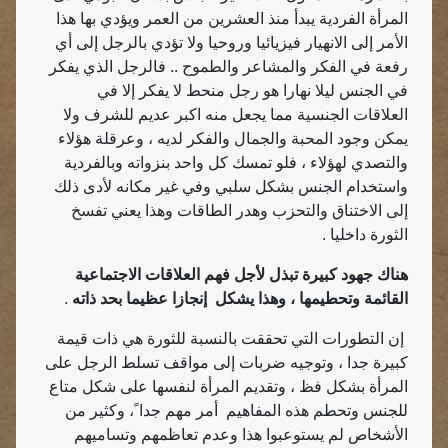
المرأة الفردية يبدأ منذ العشرين من العمر ويؤدي بها هذا
الأمر إلى الانهيار فيزيائيا وروحيا ولا تؤدي بالرجل إلى أي
رفعة في الفكر والمشاعر والطموح .. فالرجل الذي يفكر
في الجنس ليلا نهارا هو رجل منحط لا يفكر إلا في
العلاقات الجنسية مما يجعل منه اكبر عديم للشرف ولا
يمكن وجود المحبة والجمال والفكر لديه ، وعرقلة هؤلاء
والتصدي لهؤلاء ، فلو تمسك كل واحد بنزواته وبالفردية
واستخدام الجنس بشكل سلبي وفي غير مكانه لأدى ذلك
إلى الاختناق والتحزب وهدر الطاقات وهذا يعني تفسخ
الثورة داخليا .
هناك جهود كبيرة تبذل لأجل فهم العلاقات الاجتماعية
القائمة وتحطيمها ، وهذا يشكل
إنجازا عظيما بحد ذاته
.
إن التطورات التي تحققت بالنسبة للثورة هي ذات قيمة
كبيرة جدا ، وتوجيه ضربات إلى مواقف تسلط الرجل على
المرأة بشكل فظ ، وتقديم المرأة لنفسها على شكل متاع
للجنس وتحطم هذه المفاهيم
أمر مهم جدا ً، وكثير من
الأشخاص لم يستوعبوا هذا وعدم تعاظمهم وتساميهم