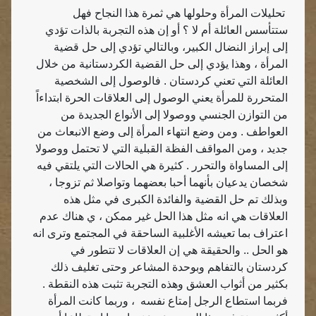
تحليلات المرأة وحلولها هي ثمرة هذا النجاح فهل
ستتأسس العائلة أم لا ؟ أو إن هذه التجربة بالذات تؤدي
إلى إبراز النضال الكبير، وبالتالي تؤدي إلى حل قضية
المرأة ، وهذا يؤدي إلى حل القضية الكردستانية من خلال
العائلة التي تعني كردستان . فالوصول إلى الشخصية
المتحررة للمرأة يعني الوصول إلى العلاقات الحرة ابتداءاً
من التوازن الجنسي ووصولا إلى الأنواع الجديدة من
العواطف . ومن وضع انتهاء المرأة إلى وضع الانبعاث من
جديد ، ومن المواقف الفظة القبلية التي لا تحتمل ووصولا
إلى المساواة والتحرر . كثيرة هي الحالات التي يلتقي فيه
شخصان يدعيان بأنهما أحبا بعضهما وتواصلا ثم تزوجا ،
وبذلك تم حل القضية والفائدة الكبرى في مثل هذه
العلاقات هي انه مثل هذا الحل غير ممكن ، ي هناك عدم
اعتراف بما تعيشه الأغلبية الساحقة في المجتمع وترى انه
هو الحل .. والحقيقة هي إن العلاقات لا تتطور في
كردستان بالتفاهم وبوحدة المشاعر وحتى تغليف ذلك
بكثير من أثواب العشق وهذه التجربة تثبت هذه النقطة .
فربما استطاع الرجل إمتاع نفسه
، وربما كانت المرأة