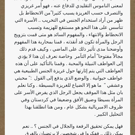
لمعنى الناموس التقليدي للدفاع عنه ، فهو أمر غريزي
والتصرف حسب الغريزة يسبب كثيرا ًمن الانحطاط بل
ظهر من أراد استخدام الجنس في التخريب .. الأسرة التي
تتأسس على هذا النحو هو مستنقع للهزيمة وتسبب
الانحطاط والانتهاء ، والمفهوم السائد هو متى قمت بتزويج
الرجل والمرأة تكون قد أنقذته ، قمنا بمحاربة هذا المفهوم
وأوضحنا مدى تأثير ذلك على الماضي ، وكيف قدم ذلك
مجالاً مفتوحا ً أمام التآمر
وخاصة نعرف إن هذا لا يؤدي
إلى العواطف النبيلة والمحبة . وقمنا بالتأكيد على أن هذه
العواطف التي يتم إثارتها حول غريزة الجنس الطبيعية هي
عواطف حيوانية . والوضع الذي يدفع إلى القول
:" محبتي
وعشقي "
ما هو إلا الضياع للغريزة البسيطة . وكنا نعلم
بان مثل هذا الموقف يجعل الرجل الذي يفرض الأسر على
المرأة بسيطا وضيق الأفق وضعيفا في كردستان وفي
ظروف الامبريالية بشكل عام ، ومن هنا انطلقنا بهذا
التحليل الكبير .
فهل يمكن تحقيق الرفعة والجلال في الجنس ؟ .. نعم
يمكن ذلك .. ففكروا في شخصين لا يرتضيان بالغرق