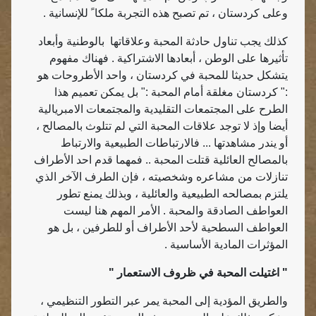
وعلى كردستان ، تم تصبح هذه التجربة ملكا ً للإنسانية .
كذلك يجب تناول حادثة المحبة وعلاقاتها
بالوطنية وأبعاد
تأثيرها على الوطن ، أبعادها الاشتراكية . فهناك مفهوم
يتشكل حديثا للمحبة في كردستان ، واحد الأطروحات هو
:" كردستان مغلقة أمام المحبة :" بل يمكن تعميم هذا
الطرح على المجتمعات التقليدية والمجتمعات الامبريالية
أيضا وإذ لا توجد علاقات المحبة التي لم تتلوث بالمصالح ،
أو يندر مشاهدتها ... فالارتباطات الطبيعية والارتباط
بالمصالح العائلية قتلت المحبة .. فمهما قدم احد الأطراف
تنازلات من مشاعره وشخصيته ، فإن الطرف الآخر الذي
يلتزم بمصالحه الطبيعية والعائلية ، وبذلك يمنع تطور
العواطف الصادقة والمحبة . الأمر المهم هنا ليست
العواطف السطحية لأحد الأطراف أو للطرفين ، بل هو
المؤثرات المادية الأساسية .
" اغتيلت المحبة في ظروف الاستعمار "
والطريق المؤدية إلى المحبة يمر عبر التطور التنظيمي ،