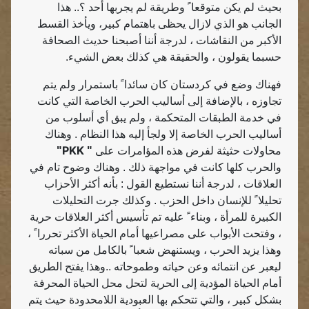
بحيث لم يكن متوقعا ً وطريقة لم يجربها أحد ؟.. هذا
الجانب هو الذي لازال يحظى باهتمام كبير، ويأخذ القسط
الأكبر من النقاشات ، لدرجة أننا أصبحنا حديث الصحافة
حسبما يقولون ، والحقيقة هي كذلك بعض الشيء.
فهناك وضع في كردستان كان سائدا ً باستمرار ولم يتم
تجاوزه ، بالإضافة إلى أساليب الحرب الخاصة التي كانت
في خدمة الطبقات المتحكمة ، ولم يبق أي أسلوب من
أساليب الحرب الخاصة إلا ولجأ إليه هذا النظام . وهناك
PKK
محاولات حثيثة لفرض هذه المؤامرات على
"
"
والحرب كلها كانت في مواجهة ذلك . وهناك وضوح تام في
العلاقات ، لدرجة أننا نستطيع القول : بأنه أكثر الأحزاب
تحليلا ً للإنسان داخل الحزب . وكذلك جرت التحليلات
الكبيرة للمرأة ، وبناء ً عليه تم تأسيس أكثر العلاقات حرية
، وفتحت الأبواب على مصراعيها أمام الحياة الأكثر تحررا ً ،
وهذا يزيد الحرب ، ويستنهض شعبا ً بالكامل من سباته
ليعبر عن انتمائه وعن حياته وطموحاته ..وهذا يفتح الطريق
أمام الحياة المؤدية إلى الحرية لتحل محل الحياة المحرفة
بشكل كبير ، والتي تتحكم بها العبودية اللامحدودة حيث يتم