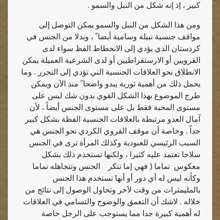
كبير ، إذ إنه شكل من النبل والسمو .
ومن هذا الشكل من النبل والسمو يمكن التوصل إلى
مواقف جنسية نبيلة وسامية أيضا ً ، وبدلا من الجنس في
كردستان الذي يؤدي إلى الانحطاط الفظ سواء لدى
القرويين أو الارستقراطيين أو لدى الشرعية العميلة يمكن
الانطلاق نحو العلاقات الجنسية التي تؤدي إلى التحرر . وما
يحمل ذلك من أهمية ثورية يبدو واضحا ً منذ الآن ويمكن
طرح الموضوع بهذا الشكل القوي بدون شك ليس على
مستوى المحبة فقط بل على مستوى الجنس أيضاً ، لأن
آمال العدو مرتبطة بالعلاقات الجنسية الفظة بشكل كبير
جداً . وخاصة أن موقف القروي الكردي نحو الجنس هي
السبب الرئيسي للعبودية وكذلك المرأة ترى في الجنس
سلاحا تعتمد عليه كثيرا ، ولكنها تستخدم ذلك بشكل
معكوس
تماما ( فهي إما تنكر
الجنس وتتجاهله تماما
وكأنه ليس له أي دور أو أنها تستخدم هذا الجنس
بالمليمترات من وقت لآخر وتحاول الوصول إلى نتائج من
خلاله . لاشك أن التعمق والوضوح والتسامي في العلاقات
له أهمية كبيرة جدا مما يستوجب على الرجل خاصة