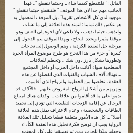
القائل :" فلتنقطع كيفما شاء .. وحيثما تنقطع ".. فهذا
الجانب مهم جدا لان هذا الموقف " فلتنقطع حيثما تنقطع "
موجود لدى كل الأشخاص تقريبا ً.. بل الموقف المعمول به
هو عكس ذلك تماما : لتمتد هذه العلاقة إلى ما تشاء ،
ولتذهب حيثما تذهب ، ولا داعي لأي لجوء إلى العنف وهو
موقفا مثمرا ويحدد النجاح ، وبهذا الموقف يتم الدخول إلى
مرحلة حل العقدة الكردية ، ويتم الوصول إلى نجاحات
كبيرة أو جزء من هذا النجاح هو طرح موضوع المرأة الحرة
وتطورها بشكل بارز دون شك .. وتحطم للعلاقات
السطحية سواء أكانت داخل الحزب أو داخل المجتمع
...فهناك آلاف الشباب والفتيات الذي انفصلوا عن هذه
العقدة ، تخلصوا من الخطوبة والزواج الذي أقاموه ،
وتهربهم من أشكال الزواج المفروض عليهم ، فالآلاف قد
ندموا على ما قد أقاموا من علاقات ... وكذلك هناك امتناع
الرجال عن إقامة الزيجات التقليدية التي تؤدي إلى تجميد
الطاقات والشخصية ، وعدم الاعتراف بمثل هذه العلاقة
أصلا ً ... كل هذه الأمور متعلقة قطعا بتحليل تلك العلاقة .
الرواية يجب ان توضح فكرة تحليل هذه العقدة الكأداء
وجعلها ملكا للحزب ومن ثم تعميقها على كل المجتمع