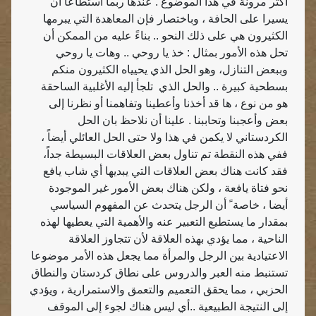
أكثر مرونة في هذا الموضوع . عندها ربما استطاعا أن
يسيرا على الحافة ، وباختصار فإن المعاهدة التي يبرمها
الكثيرون هي على ذلك النحو .. بناءً عليه من الممكن أن
تحل هذه الأمور بمثال : خذ يا روحي .. وهات يا روحي
وببعض التنازل، وهو الحل الذي يحيياه الكثيرون منكم
بسطحية كبيرة .. والحل الذي
تلجأ إليه الأغلبية الساحقة
هو من نوع ، ها قد أخذنا وأعطينا وتفاهمنا أو نظرنا إلى
بعض وأعجبنا وتحاببنا . علينا أن نلاحظ بان الحل
الكردستاني لا يكمن في هذا ولا حتى الحل العائلي أيضاً ،
ففي هذه النقطة تم تناول بعض العلاقات البسيطة جداً،
فقد كانت هناك بعض العلاقات التي يبديها أي شاب يافع
نحو فتاة يافعة ، ولكن هناك بعض الأمور غير الموجودة
أيضا ، خاصة ً أن الرجل يتحدث عن المفهوم السياسي
بمقدار ما يستطيع التعبير عنه والأهمية التي يعطيها لهذه
الناحية ، مما يؤدي بهذه العلاقة لأن تتجاوز العلاقة
الاعتيادية بين الرجل والمرأة مما يجعل هذه الأمر موضوعا
تستنبط منه العبر والدروس على نطاق كردستان والنطاق
الحزبي ، مما يحقق التعميم والتعمق والاستمرارية ، ويؤدي
إلى النتيجة الطبيعية ..أي ليس هناك لجوء إلى الموقف