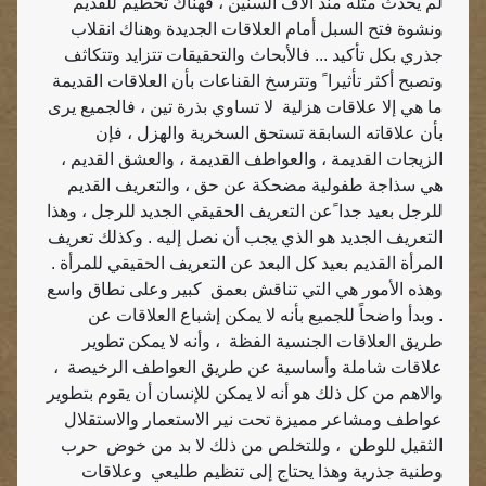
لم يحدث مثله منذ آلاف السنين ، فهناك تحطيم للقديم
ونشوة فتح السبل أمام العلاقات الجديدة وهناك انقلاب
جذري بكل تأكيد ... فالأبحاث والتحقيقات تتزايد وتتكاثف
وتصبح أكثر تأثيرا ً وتترسخ القناعات بأن العلاقات القديمة
ما هي إلا علاقات هزلية
لا تساوي بذرة تين ، فالجميع يرى
بأن علاقاته السابقة تستحق السخرية والهزل ، فإن
الزيجات القديمة ، والعواطف القديمة ، والعشق القديم ،
هي سذاجة طفولية مضحكة عن حق ، والتعريف القديم
للرجل بعيد جدا ًعن التعريف الحقيقي الجديد للرجل ، وهذا
التعريف الجديد هو الذي يجب أن نصل إليه . وكذلك تعريف
المرأة القديم بعيد كل البعد عن التعريف الحقيقي للمرأة .
وهذه الأمور هي التي تناقش بعمق
كبير وعلى نطاق واسع
. وبدأ واضحاً للجميع بأنه لا يمكن إشباع العلاقات عن
طريق العلاقات الجنسية الفظة
، وأنه لا يمكن تطوير
علاقات شاملة وأساسية عن طريق العواطف الرخيصة
،
والاهم من كل ذلك هو أنه لا يمكن للإنسان أن يقوم بتطوير
عواطف ومشاعر مميزة تحت نير الاستعمار والاستقلال
الثقيل للوطن
، وللتخلص من ذلك لا بد من خوض
حرب
وطنية جذرية وهذا يحتاج إلى تنظيم طليعي
وعلاقات