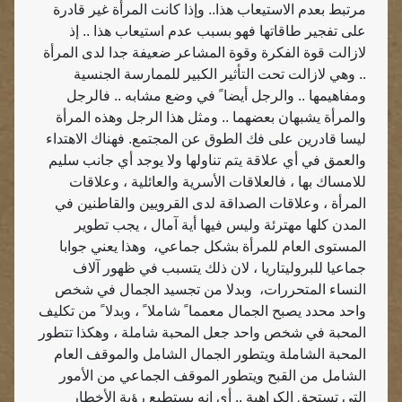
مرتبط بعدم الاستيعاب هذا.. وإذا كانت المرأة غير قادرة
على تفجير طاقاتها فهو بسبب عدم استيعاب هذا .. إذ
لازالت قوة الفكرة وقوة المشاعر ضعيفة جدا لدى المرأة
.. وهي لازالت تحت التأثير الكبير للممارسة الجنسية
ومفاهيمها .. والرجل أيضا ً في وضع مشابه .. فالرجل
والمرأة يشبهان بعضهما .. ومثل هذا الرجل وهذه المرأة
ليسا قادرين على فك الطوق عن المجتمع. فهناك الاهتداء
والعمق في أي علاقة يتم تناولها ولا يوجد أي جانب سليم
للامساك بها ، فالعلاقات الأسرية والعائلية ، وعلاقات
المرأة ، وعلاقات الصداقة لدى القرويين والقاطنين في
المدن كلها مهترئة وليس فيها أية آمال ، يجب تطوير
المستوى العام للمرأة بشكل جماعي،
وهذا يعني جوابا
جماعيا للبروليتاريا ، لان ذلك يتسبب في ظهور آلاف
النساء المتحررات،
وبدلا من تجسيد الجمال في شخص
واحد محدد يصبح الجمال معمما ً شاملا ً ، وبدلا ً من تكليف
المحبة في شخص واحد جعل المحبة شاملة ، وهكذا تتطور
المحبة الشاملة ويتطور الجمال الشامل والموقف العام
الشامل من القبح ويتطور الموقف الجماعي من الأمور
التي تستحق الكراهية .. أي انه يستطيع رؤية الأخطار