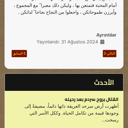
أمام المحبة فتمتعن بها ، وليكن ذلك معبرا ً مع المجموع ،
وأبرزن طموحاتكن ، واجعلوا من النجاح نجاحا ً لذاتكن .
Ayrıntılar
Yayınlandı: 31 Ağustos 2024
Sonraki makale: تعريف المصطلحات
Önceki makale: الكونفدرالية الديمقراطية تجاه الدولة القومية
التالي
السابق
الأحدث
القتال بروح سردم بعد رحيله
أظهرت أرض سرحد العريقة ذاتها دائماً، مضيفةً إلى
وجودها قيمة من تكامل الحياة. وككل الأسر التي
رسخت...