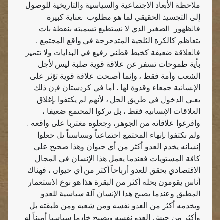
ملاحظة الأبعاد الاجتماعية والسياسية والتاريخية للوصول
إلى التجسيد الحقيقي لما هو مطلوب
بعناية كبيرة
فالظهور
الصغير الذي لا نستطيع تسميته بنقطة بات
يتعاظم كالكرة الثلجية المتدحرجة في واقع المجتمع .
فالعلاقة ضعيفة كخيط قطني رفيع في البدايات ولا تتميز
بأية طموحات تسفر عن علاقة قوية صلبة ليس لأجل
الشعب وأمة فقط ، وإنما أصبحت علاقة قوية تؤثر على
الإنسانية جمعاء وقدوة لها . أما في كردستان فإن ذلك
يعني الدخول في طريق الحل ، لأنهم لم يكتفوا بإغلاق
العلاقات الإنسانية فقط ، بل تركوا المجتمع ضعيفا ،
وافرغوا علاقاته من الجوهر، وجعلوه مغتربا على واقعه ،
ولم يكتفوا بإنهاء المجتمع اجتماعياً وسياسياً بل جعلوا
إنسانه يخدم العدو أكثر من أي حيوان وهذا صحيح على
كافة المستويات فعندما يعمل هذا الإنسان في المجال
الاقتصادي يحقق للعدو أرباحاً أكثر من أي حيوان ، فهناك
أناس يقومون بحله أكثر من البقرة هذا هو نوع الاستعمار
المطبق وعندما يصبح هذا الإنسان آلة سياسية للعدو
ويخدمه أكثر من العدو نفسه ومن شعبه ومن طبقته بل
وأكثر من جيش العدو نفسه ويصبح خادما سياسيا أميناً له