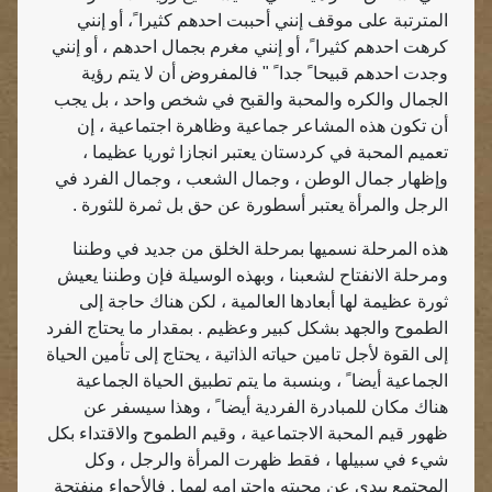
المترتبة على موقف إنني أحببت احدهم كثيرا ً، أو إنني
كرهت احدهم كثيرا ً، أو إنني مغرم بجمال احدهم ، أو إنني
وجدت احدهم قبيحا ً جدا ً " فالمفروض أن لا يتم رؤية
الجمال والكره والمحبة والقبح في شخص واحد ، بل يجب
أن تكون هذه المشاعر جماعية وظاهرة اجتماعية ، إن
تعميم المحبة في كردستان يعتبر انجازا ثوريا عظيما ،
وإظهار جمال الوطن ، وجمال الشعب ، وجمال الفرد في
الرجل والمرأة يعتبر أسطورة عن حق بل ثمرة للثورة .
هذه المرحلة نسميها بمرحلة الخلق من جديد في وطننا
ومرحلة الانفتاح لشعبنا ، وبهذه الوسيلة فإن وطننا يعيش
ثورة عظيمة لها أبعادها العالمية ، لكن هناك حاجة إلى
الطموح والجهد بشكل كبير وعظيم . بمقدار ما يحتاج الفرد
إلى القوة لأجل تامين حياته الذاتية ، يحتاج إلى تأمين الحياة
الجماعية أيضا ً ، وبنسبة ما يتم تطبيق الحياة الجماعية
هناك مكان للمبادرة الفردية أيضا ً ، وهذا سيسفر عن
ظهور قيم المحبة الاجتماعية ، وقيم الطموح والاقتداء بكل
شيء في سبيلها ، فقط ظهرت المرأة والرجل ، وكل
المجتمع يبدي عن محبته واحترامه لهما . فالأجواء منفتحة