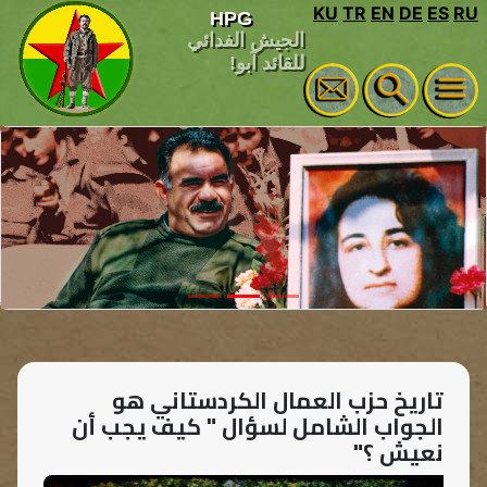
KU
TR
EN
DE
ES
R
HPG
الجيش الفدائي
للقائد آبو!
تاريخ حزب العمال الكردستاني هو
الجواب الشامل لسؤال " كيف يجب أن
نعيش ؟"