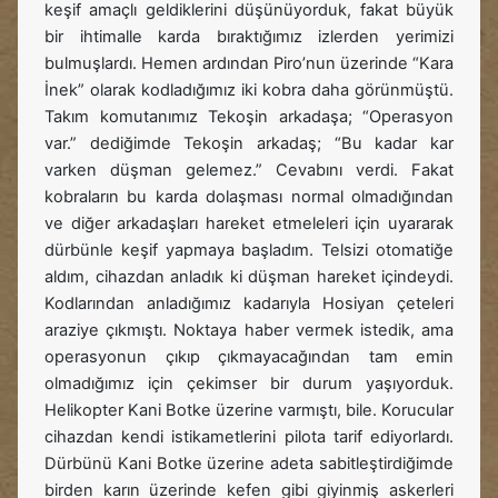
keşif amaçlı geldiklerini düşünüyorduk, fakat büyük
bir ihtimalle karda bıraktığımız izlerden yerimizi
bulmuşlardı. Hemen ardından Piro’nun üzerinde “Kara
İnek” olarak kodladığımız iki kobra daha görünmüştü.
Takım komutanımız Tekoşin arkadaşa; “Operasyon
var.” dediğimde Tekoşin arkadaş; “Bu kadar kar
varken düşman gelemez.” Cevabını verdi. Fakat
kobraların bu karda dolaşması normal olmadığından
ve diğer arkadaşları hareket etmeleleri için uyararak
dürbünle keşif yapmaya başladım. Telsizi otomatiğe
aldım, cihazdan anladık ki düşman hareket içindeydi.
Kodlarından anladığımız kadarıyla Hosiyan çeteleri
araziye çıkmıştı. Noktaya haber vermek istedik, ama
operasyonun çıkıp çıkmayacağından tam emin
olmadığımız için çekimser bir durum yaşıyorduk.
Helikopter Kani Botke üzerine varmıştı, bile. Korucular
cihazdan kendi istikametlerini pilota tarif ediyorlardı.
Dürbünü Kani Botke üzerine adeta sabitleştirdiğimde
birden karın üzerinde kefen gibi giyinmiş askerleri