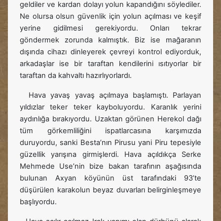
geldiler ve kardan dolayı yolun kapandığını söylediler.
Ne olursa olsun güvenlik için yolun açılması ve keşif
yerine gidilmesi gerekiyordu. Onları tekrar
göndermek zorunda kalmıştık. Biz ise mağaranın
dışında cihazı dinleyerek çevreyi kontrol ediyorduk,
arkadaşlar ise bir taraftan kendilerini ısıtıyorlar bir
taraftan da kahvaltı hazırlıyorlardı.
Hava yavaş yavaş açılmaya başlamıştı. Parlayan
yıldızlar teker teker kayboluyordu. Karanlık yerini
aydınlığa bırakıyordu. Uzaktan görünen Herekol dağı
tüm görkemliliğini ispatlarcasına karşımızda
duruyordu, sanki Besta’nın Pirusu yani Piru tepesiyle
güzellik yarışına girmişlerdi. Hava açıldıkça Serke
Mehmede Use’nin bize bakan tarafının aşağısında
bulunan Axyan köyünün üst tarafındaki 93’te
düşürülen karakolun beyaz duvarları belirginleşmeye
başlıyordu.