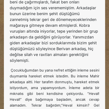
beni de çağırmışlardı, fakat ben onları
duymadığım için ses verememiştim. Arkadaşlar
bunun üzerine benim şehit düştüğümü
zannetmiş tekrar geri de dönemeyeceklerinden
mağaraya gitmeye devam etmişlerdi. Kobra
vuruşları altında iniyorlar, tepe yerinden bir grup
arkadaşın da geldiğini görüyorlar. Yanımızdan
giden arkadaşlar bizi sorduklarımda bizim şehit
düştüğümüzü söyleyince Berivan arkadaş, hiç
değilse silah ve raxtları almaları gerektiğini
söylemişti.
Çocukluğumdan bu yana nefret ettiğim inleme sesini
duymamla hareket etmek istedim. Bu inleme Mahir
arkadaşa aitti. Her tarafım donmuştu, hareket etmek
istiyordum, ama yapamıyordum. İnleme adeta bir
mıknatıs gibi beni kendisine çekiyordu. “Heval!
Heval!” diye bağırmaya başladım, ancak cevap
alamadım. Tekrar bağırdım;”Heval kimsin? Gel