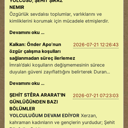
YOLCUSU; ŞEHİT ŞİRAZ
NEMIR
Özgürlük sevdalısı toplumlar, varlıklarını ve
kimliklerini korumak için mücadele etmişlerdir.
Devamını oku …
Kalkan: Önder Apo’nun
2026-07-21 12:26:43
özgür çalışma koşulları
sağlanmadan süreç ilerlemez
İmralı’daki koşulların değişmemesinin sürece
duyulan güveni zayıflattığını belirterek Duran...
Devamını oku …
ŞEHİT STÊRA ARARAT'IN
2026-07-21 07:23:03
GÜNLÜĞÜNDEN BAZI
BÖLÜMLER
YOLCULUĞUM DEVAM EDİYOR
Xerzan,
kahraman kadınların ve gençlerin yurdudur; Şehit