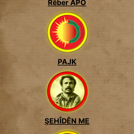
Rêber APO
PAJK
ŞEHÎDÊN ME