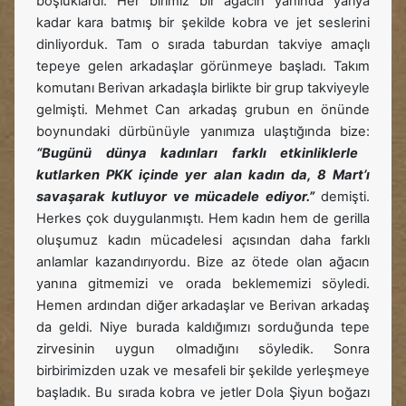
boşluklardı. Her birimiz bir ağacın yanında yarıya
kadar kara batmış bir şekilde kobra ve jet seslerini
dinliyorduk. Tam o sırada taburdan takviye amaçlı
tepeye gelen arkadaşlar görünmeye başladı. Takım
komutanı Berivan arkadaşla birlikte bir grup takviyeyle
gelmişti. Mehmet Can arkadaş grubun en önünde
boynundaki dürbünüyle yanımıza ulaştığında bize:
“Bugünü dünya kadınları farklı etkinliklerle
kutlarken PKK içinde yer alan kadın da, 8 Mart’ı
savaşarak kutluyor ve mücadele ediyor.”
demişti.
Herkes çok duygulanmıştı. Hem kadın hem de gerilla
oluşumuz kadın mücadelesi açısından daha farklı
anlamlar kazandırıyordu. Bize az ötede olan ağacın
yanına gitmemizi ve orada beklememizi söyledi.
Hemen ardından diğer arkadaşlar ve Berivan arkadaş
da geldi. Niye burada kaldığımızı sorduğunda tepe
zirvesinin uygun olmadığını söyledik. Sonra
birbirimizden uzak ve mesafeli bir şekilde yerleşmeye
başladık. Bu sırada kobra ve jetler Dola Şiyun boğazı