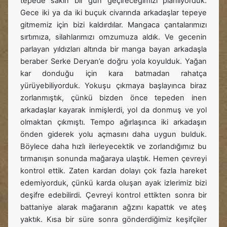
tepede sakin bir gün geçireceğimizi planlıyorduk.
Gece iki ya da iki buçuk civarında arkadaşlar tepeye
gitmemiz için bizi kaldırdılar. Mangaca çantalarımızı
sırtımıza, silahlarımızı omzumuza aldık. Ve gecenin
parlayan yıldızları altında bir manga bayan arkadaşla
beraber Serke Deryan’e doğru yola koyulduk. Yağan
kar donduğu için kara batmadan rahatça
yürüyebiliyorduk. Yokuşu çıkmaya başlayınca biraz
zorlanmıştık, çünkü bizden önce tepeden inen
arkadaşlar kayarak inmişlerdi, yol da donmuş ve yol
olmaktan çıkmıştı. Tempo ağırlaşınca iki arkadaşın
önden giderek yolu açmasını daha uygun bulduk.
Böylece daha hızlı ilerleyecektik ve zorlandığımız bu
tırmanışın sonunda mağaraya ulaştık. Hemen çevreyi
kontrol ettik. Zaten kardan dolayı çok fazla hareket
edemiyorduk, çünkü karda oluşan ayak izlerimiz bizi
deşifre edebilirdi. Çevreyi kontrol ettikten sonra bir
battaniye alarak mağaranın ağzını kapattık ve ateş
yaktık. Kısa bir süre sonra gönderdiğimiz keşifçiler