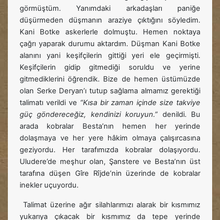
görmüştüm. Yanımdaki arkadaşları paniğe
düşürmeden düşmanın araziye çıktığını söyledim.
Kani Botke askerlerle dolmuştu. Hemen noktaya
çağrı yaparak durumu aktardım. Düşman Kani Botke
alanını yani keşifçilerin gittiği yeri ele geçirmişti.
Keşifçilerin gidip gitmediği soruldu ve yerine
gitmediklerini öğrendik. Bize de hemen üstümüzde
olan Serke Deryan’ı tutup sağlama almamız gerektiği
talimatı verildi ve
“Kısa bir zaman içinde size takviye
güç göndereceğiz, kendinizi koruyun.”
denildi. Bu
arada kobralar Besta’nın hemen her yerinde
dolaşmaya ve her yere hâkim olmaya çalışırcasına
geziyordu. Her tarafımızda kobralar dolaşıyordu.
Uludere’de meşhur olan, Şanstere ve Besta’nın üst
tarafına düşen Gîre Rîjde’nin üzerinde de kobralar
inekler uçuyordu.
Talimat üzerine ağır silahlarımızı alarak bir kısmımız
yukarıya çıkacak bir kısmımız da tepe yerinde