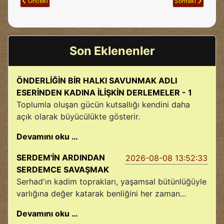
Önceki makale: 41 Dünya efsanesi
Sonraki makale: Ş
Önceki
Sonraki
Son Eklenenler
ÖNDERLİĞİN BİR HALKI SAVUNMAK ADLI
ESERİNDEN KADINA İLİŞKİN DERLEMELER - 1
Toplumla oluşan gücün kutsallığı kendini daha
açık olarak büyücülükte gösterir.
Devamını oku …
SERDEM'İN ARDINDAN
2026-08-08 13:52:33
SERDEMCE SAVAŞMAK
Serhad'ın kadim toprakları, yaşamsal bütünlüğüyle
varlığına değer katarak benliğini her zaman...
Devamını oku …