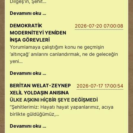
Dilgêş'in, Şehit...
Devamını oku …
DEMOKRATİK
2026-07-20 07:00:08
MODERNİTEYİ YENİDEN
İNŞA GÖREVLERİ
Yorumlamaya çalıştığım konu ne geçmişin
‘altınçağ’ anılarını canlandırmak, ne de geleceğin
yeni...
Devamını oku …
BERİTAN WELAT-ZEYNEP
2026-07-17 17:00:54
XELİL YOLDAŞIN ANISINA
ÜLKE AŞKINI HİÇBİR ŞEYE DEĞİŞMEDİ
“Şehitlerimiz: Hayatı hayat yapanlarımız, acıya
birlikte güldüğümüz,...
Devamını oku …