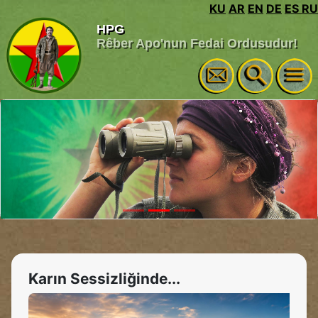
KU
AR
EN
DE
ES
RU
HPG
Rêber Apo'nun Fedai Ordusudur!
Karın Sessizliğinde...