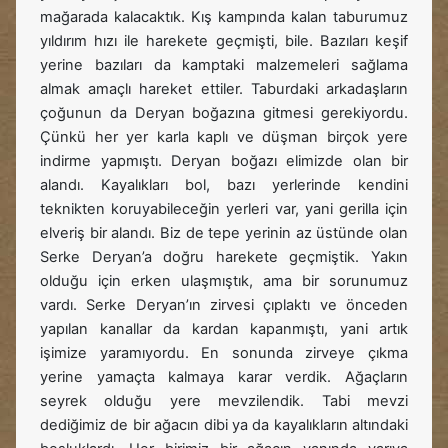
mağarada kalacaktık. Kış kampında kalan taburumuz
yıldırım hızı ile harekete geçmişti, bile. Bazıları keşif
yerine bazıları da kamptaki malzemeleri sağlama
almak amaçlı hareket ettiler. Taburdaki arkadaşların
çoğunun da Deryan boğazına gitmesi gerekiyordu.
Çünkü her yer karla kaplı ve düşman birçok yere
indirme yapmıştı. Deryan boğazı elimizde olan bir
alandı. Kayalıkları bol, bazı yerlerinde kendini
teknikten koruyabileceğin yerleri var, yani gerilla için
elveriş bir alandı. Biz de tepe yerinin az üstünde olan
Serke Deryan’a doğru harekete geçmiştik. Yakın
olduğu için erken ulaşmıştık, ama bir sorunumuz
vardı. Serke Deryan’ın zirvesi çıplaktı ve önceden
yapılan kanallar da kardan kapanmıştı, yani artık
işimize yaramıyordu. En sonunda zirveye çıkma
yerine yamaçta kalmaya karar verdik. Ağaçların
seyrek olduğu yere mevzilendik. Tabi mevzi
dediğimiz de bir ağacın dibi ya da kayalıkların altındaki