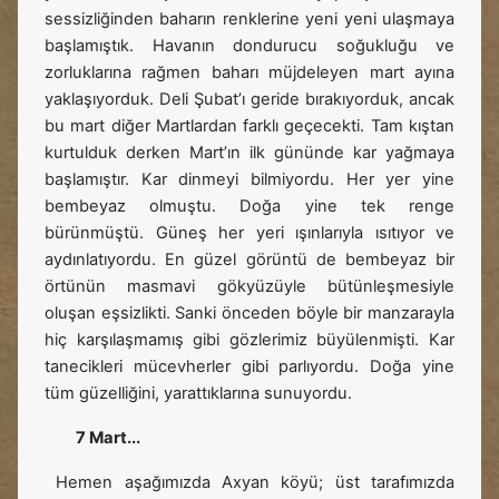
sessizliğinden baharın renklerine yeni yeni ulaşmaya
başlamıştık. Havanın dondurucu soğukluğu ve
zorluklarına rağmen baharı müjdeleyen mart ayına
yaklaşıyorduk. Deli Şubat’ı geride bırakıyorduk, ancak
bu mart diğer Martlardan farklı geçecekti. Tam kıştan
kurtulduk derken Mart’ın ilk gününde kar yağmaya
başlamıştır. Kar dinmeyi bilmiyordu. Her yer yine
bembeyaz olmuştu. Doğa yine tek renge
bürünmüştü. Güneş her yeri ışınlarıyla ısıtıyor ve
aydınlatıyordu. En güzel görüntü de bembeyaz bir
örtünün masmavi gökyüzüyle bütünleşmesiyle
oluşan eşsizlikti. Sanki önceden böyle bir manzarayla
hiç karşılaşmamış gibi gözlerimiz büyülenmişti. Kar
tanecikleri mücevherler gibi parlıyordu. Doğa yine
tüm güzelliğini, yarattıklarına sunuyordu.
7 Mart...
Hemen aşağımızda Axyan köyü; üst tarafımızda