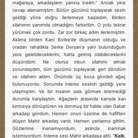
mağaraya, arkadaşların yanına inelim.” Ancak yine
cevap alamamıştım. Bütün gücümü toplayarak sesin
geldiği yöne doğru ilerlemeye başladım. Birden
silahımın yanımda olmadığını farkettim. O yolu tekrar
yürümek çok zordu. Zar zor birkaç adım ilerlemiştim.
Aklıma birden Kani Botke’de düşmanın olduğu ve
oradan rahatlıkla Serke Deryan’a yani bulunduğum
yere gelebileceklerini, hatta gelmiş olabileceklerini
düşündüm. Ne olursa olsun silahımı almak
zorundaydım, tüm gücümü toplayarak geri döndüm
ve silahımı aldım. Önümde üç koca gövdeli ağaç
bulunuyordu. Sonunda inleme sesinin geldiği yere
ulaşmıştım. Ve bir insanın asla görmek istemediği
durumla karşılaştım. Ağaçların arasında kanıyla karı
kırmızıya dönüştüren ve donmuş bir halde olan Gabar
arkadaşı gördüm. Hemen onun üzerine de hafiften
düşen Mahir arkadaş vardı. Hemen yanlarına gittim.
Gözlerime inanamıyordum, aslında inanmak
istemiyordum. İnleme sesi Mahir arkadaşa aitti.
“Kalk,