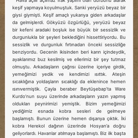
Hava açılır açılmaz Irak yapımı olan dürbünü alarak
keşif yapmaya koyulmuştuk. Sanki yeryüzü beyaz bir
giysi giymişti. Keşif amaçlı yukarıya giden arkadaşlar
da gelmişlerdi. Gökyüzü özgürlüğü, yeryüzü beyaz
bir kefeni aradaki boşluk ise büyük bir sessizlik ve
durgunlukla bir şeyleri beklediğini hissettiriyordu. Bu
sessizlik ve durgunluk fırtınadan önceki sessizliğe
benziyordu. Gecenin ikisinden beri karın içindeydik,
ayaklarımız buz kesilmiş ve ellerimiz bir şey tutmaz
olmuştu. Arkadaşların çağrısı üzerine içeriye girdik,
yemeğimizi yedik ve kendimizi ısıttık. Ateşin
sıcaklığına yoldaşların sıcaklığı da eklenince hemen
ısınıvermiştik. Çayla beraber Beytüşebap’ta Ware
Kurdo’nun suyu üzerinde arkadaşların yazın yapmış
oldukları peynirimizi yemiştik. Bizim yemeğimizi
yediğimiz esnada kobra sesleri de gelmeye
başlamıştı. Bunun üzerine hemen dışarıya çıktık. İki
kobra Herekol dağının üzerinde Hosyan’a doğru
geliyorlardı. Havanlar atılmaya başlamıştı. Biz ilk başta