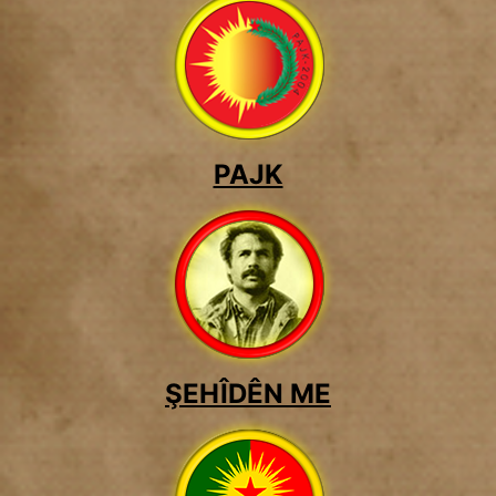
PAJK
ŞEHÎDÊN ME