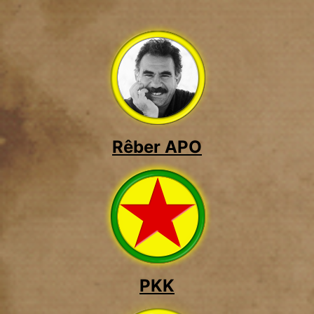
Rêber APO
PKK