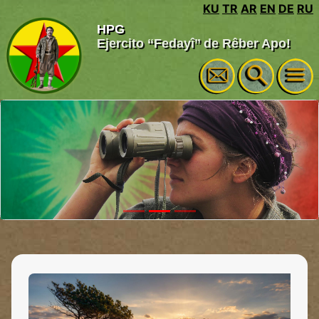
KU
TR
AR
EN
DE
RU
HPG
Ejercito ‘‘Fedayî’’ de Rêber Apo!